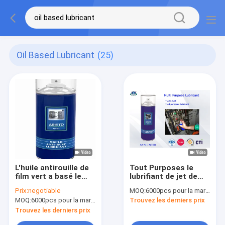
Oil Based Lubricant
(25)
L'huile antirouille de
Tout Purposes le
film vert a basé le
lubrifiant de jet de
lubrifiant pour des
silicone d'aérosol
Prix:
negotiable
MOQ:
6000pcs pour la marque d'Aristo, 15000pcs pour la marque de client
machines en métal
basé par huile
MOQ:
6000pcs pour la marque d'Aristo, 15000pcs pour la marque de client
Trouvez les derniers prix
antirouille
industrielle des
Trouvez les derniers prix
lubrifiants 400ml