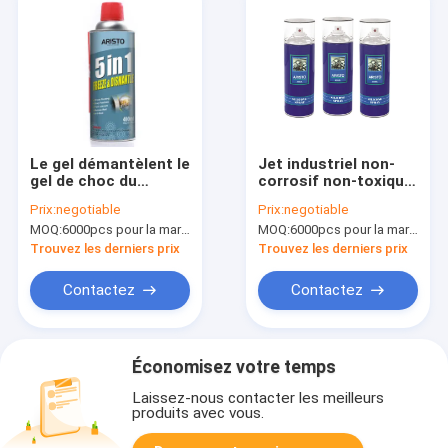
Le gel démantèlent le
Jet industriel non-
gel de choc du
corrosif non-toxique
lubrifiant 400ml
d'huile de silicone de
Prix:
negotiable
Prix:
negotiable
Aristo d'industries
lubrifiants pour la
MOQ:
6000pcs pour la marque d'Aristo, 15000pcs pour la marque de client
MOQ:
6000pcs pour la marque d'Aristo, 15000pcs pour la marque de client
libération de moule
en plastique
Trouvez les derniers prix
Trouvez les derniers prix
Contactez
Contactez
Économisez votre temps
Laissez-nous contacter les meilleurs
produits avec vous.