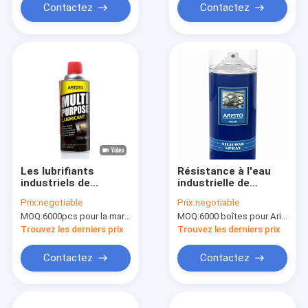
Contactez
Contactez
Les lubrifiants
Résistance à l'eau
industriels de
industrielle de
moteurs d'extérieur
lubrifiants de silicone
Prix:
negotiable
Prix:
negotiable
pulvérisent CTI avec
400ml/500ml
MOQ:
6000pcs pour la marque d'Aristo, 15000pcs pour la marque de client
MOQ:
6000 boîtes pour Aristo stigmatisent, 15000 boîtes pour la marque de client
la matière première
porteurs lourds
d'huile
Trouvez les derniers prix
Trouvez les derniers prix
Contactez
Contactez