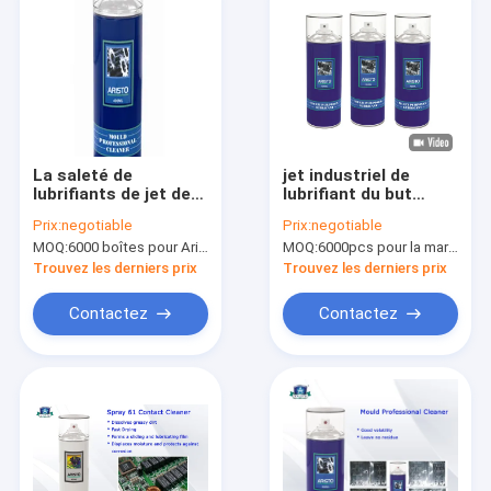
La saleté de
jet industriel de
lubrifiants de jet de
lubrifiant du but
décapant de moule
400ml multi avec la
Prix:
negotiable
Prix:
negotiable
enlèvent l'effet pour
matière première
MOQ:
6000 boîtes pour Aristo stigmatisent, 15000 boîtes pour la marque de client
MOQ:
6000pcs pour la marque d'Aristo, 15000pcs pour la marque de client
la résine en plastique
d'huile, anti jet de
rouille
Trouvez les derniers prix
Trouvez les derniers prix
Contactez
Contactez
À la maison
Produits
À propos de nous