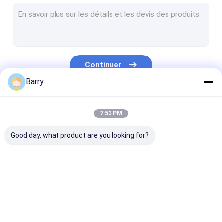
Peinture à l'eau
Jet de nettoyage de voiture
Produits automatiques de soin
Continuer
Jet électrique de décapant
Barry
Décapant de ménage
Nos Catégories
7:53 PM
Spray mousse de PU
Good day, what product are you looking for?
matériau d'étanchéité silicone
adhésif en aérosol
Mastic de polyuréthane
peinture de jet de
Peinture de jet de
peinture acryl
produits de soin personnel
tissu
graffiti
pulvérisation