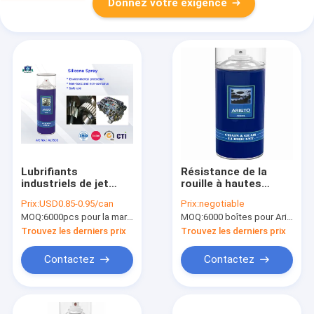
Donnez votre exigence
Lubrifiants
Résistance de la
industriels de jet
rouille à hautes
d'huile de silicone
températures de jet
Prix:
USD0.85-0.95/can
Prix:
negotiable
avec de la pression
industriel de
MOQ:
6000pcs pour la marque d'Aristo, 15000pcs pour la marque de client
MOQ:
6000 boîtes pour Aristo stigmatisent, 15000 boîtes pour la marque de client
et l'Usage-résistance
lubrifiants de chaîne
fortes
et de vitesse
Trouvez les derniers prix
Trouvez les derniers prix
Contactez
Contactez