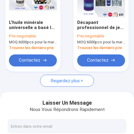
Visite de l'usine
Contrôle de la qualité
L'huile minérale
Décapant
universelle a basé le
professionnel de jet
News
jet électrique de
de Moud avec les
Prix:
negotiable
Prix:
negotiable
décapant
produits qui respecte
MOQ:
6000pcs pour la marque d'Aristo, 15000pcs pour la marque de client
MOQ:
6000pcs pour la marque d'Aristo, 15000pcs pour la marque de client
l'environnement
d'entretien
Trouvez les derniers prix
Trouvez les derniers prix
automobile de
pénétration superbe
peinture de jet de tissu
Contactez
Contactez
Peinture de jet de graffiti
Regardez plus
peinture acrylique de pulvérisation
Lubrifiants industriels
Laisser Un Message
Nous Vous Répondrons Rapidement
peinture en aérosol de marquage
stylo de marqueur