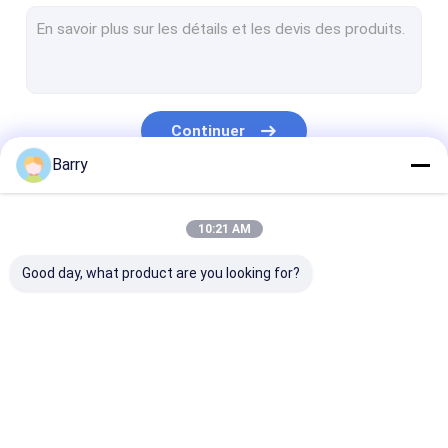
Peinture à l'eau
Jet de nettoyage de voiture
Produits automatiques de soin
Continuer
Jet électrique de décapant
Barry
Décapant de ménage
Nos Catégories
10:21 AM
Spray mousse de PU
Good day, what product are you looking for?
matériau d'étanchéité silicone
adhésif en aérosol
Mastic de polyuréthane
peinture de jet de
Peinture de jet de
peinture acryl
produits de soin personnel
tissu
graffiti
pulvérisation