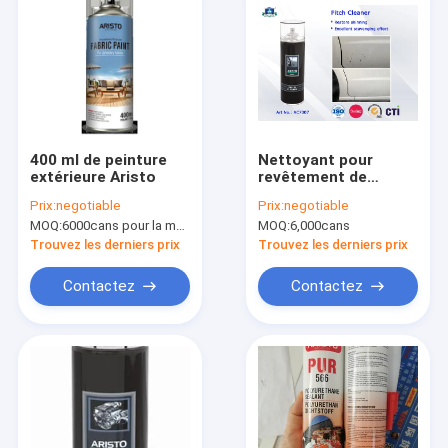
400 ml de peinture
Nettoyant pour
extérieure Aristo
revêtement de
voiture en asphalte
Prix:
negotiable
Prix:
negotiable
MOQ:
6000cans pour la marque d'Aristo, 15000cans pour la marque faite sur commande
MOQ:
6,000cans
Trouvez les derniers prix
Trouvez les derniers prix
Contactez
Contactez
À la maison
Produits
À propos de nous