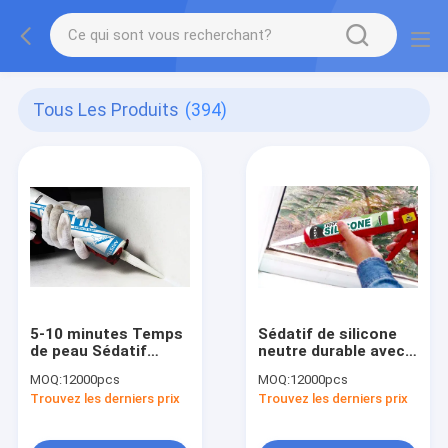
Tous Les Produits
(394)
5-10 minutes Temps
Sédatif de silicone
de peau Sédatif
neutre durable avec
résistant aux UV en
une durée de
MOQ:
12000pcs
MOQ:
12000pcs
silicone imperméable
conservation de 10 à
Trouvez les derniers prix
Trouvez les derniers prix
à l'eau avec 24
12 mois, un
heures de
durcissement
cicatrisation
complet de 24