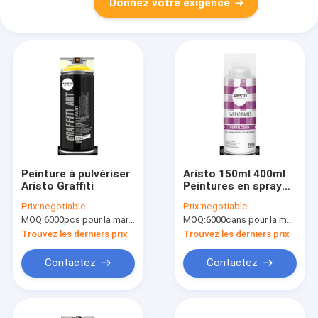
Donnez votre exigence
Peinture à pulvériser
Aristo 150ml 400ml
Aristo Graffiti
Peintures en spray
pour tissu, couleurs
Prix:
negotiable
Prix:
negotiable
permanentes
MOQ:
6000pcs pour la marque d'Aristo, 15000pcs pour la marque de client
MOQ:
6000cans pour la marque d'Aristo, 15000cans pour la marque faite sur commande
Trouvez les derniers prix
Trouvez les derniers prix
Contactez
Contactez