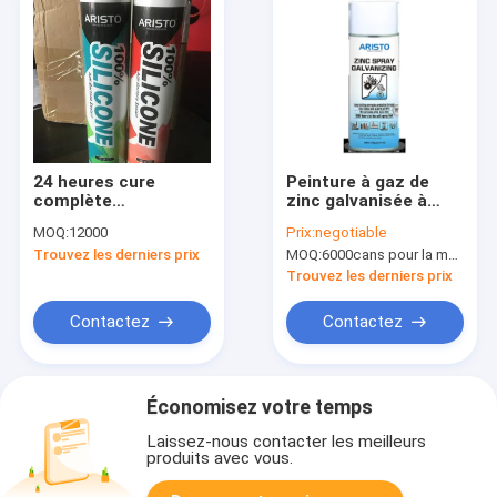
24 heures cure
Peinture à gaz de
complète
zinc galvanisée à
imperméable à l'eau
froid 400 ml
MOQ:
12000
Prix:
negotiable
résistant aux
Trouvez les derniers prix
MOQ:
6000cans pour la marque d'Aristo, 15000cans pour la marque faite sur commande
intempéries sédatif
de silicone structurel
Trouvez les derniers prix
pour façade en verre
et mur rideau
Contactez
Contactez
Économisez votre temps
Laissez-nous contacter les meilleurs
produits avec vous.