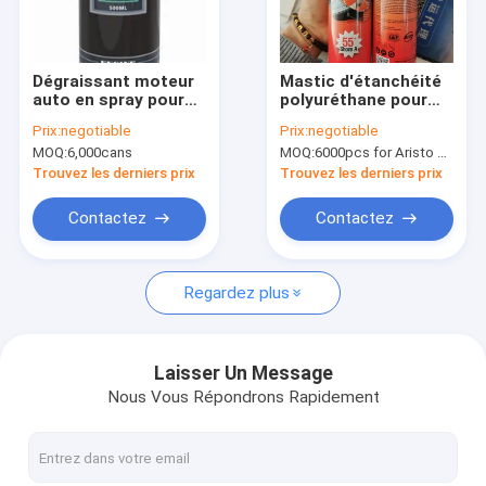
Visite de l'usine
Contrôle de la qualité
Dégraissant moteur
Mastic d'étanchéité
auto en spray pour
polyuréthane pour
News
l'entretien
emballage de
Prix:
negotiable
Prix:
negotiable
automobile
saucisses de 600 ml
MOQ:
6,000cans
MOQ:
6000pcs for Aristo brand, 12000pcs for customer brand
pour des solutions
d'étanchéité flexibles
Trouvez les derniers prix
Trouvez les derniers prix
dans les applications
industrielles
peinture de jet de tissu
Contactez
Contactez
Peinture de jet de graffiti
Regardez plus
peinture acrylique de pulvérisation
Lubrifiants industriels
Laisser Un Message
Nous Vous Répondrons Rapidement
peinture en aérosol de marquage
stylo de marqueur