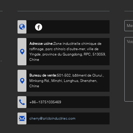
Adresse usine:
Zone industrielle chimique de
raffinage, parc chinois d'outre-mer, ville de
Yingde, province du Guangdong, RPC, 513059,
n
Chine
Bureau de vente:
501-502, bâtiment de Qiurui.,
Minkang Rd., Minzhi, Longhua, Shenzhen,
Chine
+86--13751035469
cherry@aristoindustries.com