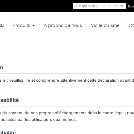
Se
çu
Produits
A propos de nous
Visite d'usine
Co
on
le : veuillez lire et comprendre attentivement cette déclaration avant d'u
sabilité
du contenu de nos propres téléchargements dans le cadre légal ; n
ns faites par les utilisateurs eux-mêmes.
tialité