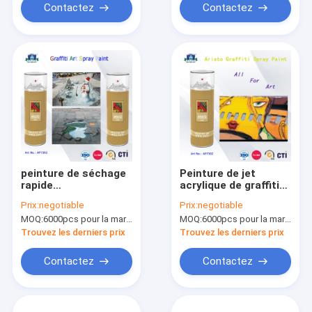
Contactez
Contactez
peinture de séchage
Peinture de jet
rapide
acrylique de graffiti
environnementale
d'aérosol d'art de
Prix:
negotiable
Prix:
negotiable
d'art de jet de graffiti
couleur multi pour la
MOQ:
6000pcs pour la marque d'Aristo, 15000pcs pour la marque de client
MOQ:
6000pcs pour la marque d'Aristo, 15000pcs pour la marque de client
en boîte par 400ml
surface en
pour l'artiste sur le
métal/plastique/mur
Trouvez les derniers prix
Trouvez les derniers prix
bois en métal
Contactez
Contactez