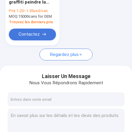
graffiti peindre la
Peinture à l'eau
viscosité moyenne
Prix:
1.23~1.35usd/can
rapide 400ml de
MOQ:
Jet de nettoyage de voiture
15000cans for OEM
temps de séchage
Trouvez les derniers prix
Produits automatiques de soin
Contactez
Jet électrique de décapant
Regardez plus
Décapant de ménage
Spray mousse de PU
Laisser Un Message
matériau d'étanchéité silicone
Nous Vous Répondrons Rapidement
adhésif en aérosol
Mastic de polyuréthane
produits de soin personnel