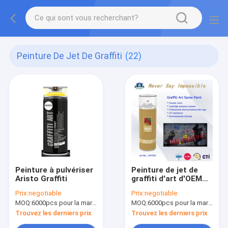
Peinture De Jet De Graffiti
(22)
Peinture à pulvériser
Peinture de jet de
Aristo Graffiti
graffiti d'art d'OEM
avec la formule
Prix:
negotiable
Prix:
negotiable
avancée et le
MOQ:
6000pcs pour la marque d'Aristo, 15000pcs pour la marque de client
MOQ:
6000pcs pour la marque d'Aristo, 15000pcs pour la marque de client
système
professionnel de
Trouvez les derniers prix
Trouvez les derniers prix
valve