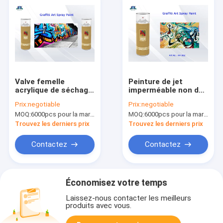
Valve femelle
Peinture de jet
acrylique de séchage
imperméable non de
des peintures de jet
effacement d'art
Prix:
negotiable
Prix:
negotiable
de graffiti d'art 400ml
pour coloré rouge
MOQ:
6000pcs pour la marque d'Aristo, 15000pcs pour la marque de client
MOQ:
6000pcs pour la marque d'Aristo, 15000pcs pour la marque de client
et bas rapide/haute
pourpre de rose de
pression
graffiti
Trouvez les derniers prix
Trouvez les derniers prix
Contactez
Contactez
Économisez votre temps
Laissez-nous contacter les meilleurs
produits avec vous.