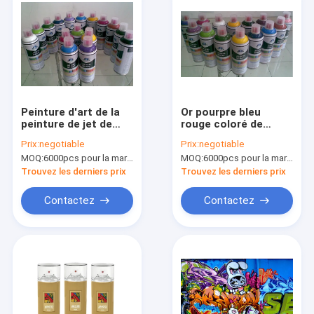
Peinture d'art de la
Or pourpre bleu
peinture de jet de
rouge coloré de
graffiti d'artiste
peinture de jet de
Prix:
negotiable
Prix:
negotiable
professionnel/DIY
peinture/aérosol de
MOQ:
6000pcs pour la marque d'Aristo, 15000pcs pour la marque de client
MOQ:
6000pcs pour la marque d'Aristo, 15000pcs pour la marque de client
pour la haute
jet d'art de graffiti de
catégorie en verre ou
DIY
Trouvez les derniers prix
Trouvez les derniers prix
de voiture
Contactez
Contactez
À la maison
Produits
À propos de nous