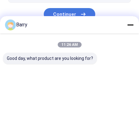
Continuer
Barry
Nos Catégories
11:26 AM
Good day, what product are you looking for?
peinture de jet de
Peinture de jet de
peinture acryl
tissu
graffiti
pulvérisation
Aperçu
Au sujet de nous
Desktop Site
Plan du site
Politique de confidentialité