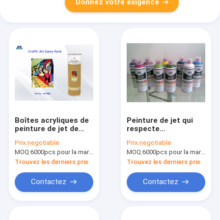
Donnez votre exigence
Boîtes acryliques de
Peinture de jet qui
peinture de jet de
respecte
graffiti d'art
l'environnement non
Prix:
negotiable
Prix:
negotiable
d'aérosol pour
toxique d'aérosol
MOQ:
6000pcs pour la marque d'Aristo, 15000pcs pour la marque de client
MOQ:
6000pcs pour la marque d'Aristo, 15000pcs pour la marque de client
l'artiste avec la
d'artiste pour le
normale, Fluo,
bois/plastique/surface
Trouvez les derniers prix
Trouvez les derniers prix
couleur métallique
métallique
Contactez
Contactez