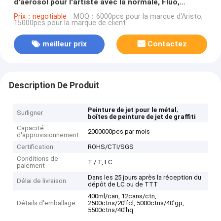
d'aérosol pour l'artiste avec la normale, Fluo,
couleur métallique
Prix：negotiable
MOQ：6000pcs pour la marque d'Aristo,
15000pcs pour la marque de client
meilleur prix
Contactez
Description De Produit
,
Peinture de jet pour le métal
Surligner
boîtes de peinture de jet de graffiti
Capacité
2000000pcs par mois
d'approvisionnement
Certification
ROHS/CTI/SGS
Conditions de
T / T, LC
paiement
Dans les 25 jours après la réception du
Délai de livraison
dépôt de LC ou de TTT
400ml/can, 12cans/ctn,
Détails d'emballage
2500ctns/20'fcl, 5000ctns/40'gp,
5500ctns/40'hq