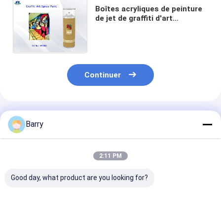
Boîtes acryliques de peinture
de jet de graffiti d'art
d'aérosol pour l'artiste avec la
normale, Fluo, couleur
métallique
Continuer
Produits Recommandés
Barry
2:11 PM
Good day, what product are you looking for?
Peinture à pulvériser
Surface douce de
Jet multicolor