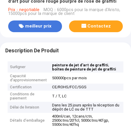
d'art pour coloré rouge pourpre de rose de graffiti
Prix：negotiable
MOQ：6000pcs pour la marque d'Aristo,
15000pcs pour la marque de client
meilleur prix
Contactez
Description De Produit
,
peinture de jet d'art de graffiti
Surligner
boîtes de peinture de jet de graffiti
Capacité
500000pcs par mois
d'approvisionnement
Certification
CE/ROHS/FCC/SGS
Conditions de
T / T, LC
paiement
Dans les 25 jours après la réception du
Délai de livraison
dépôt de LC ou de TTT
400ml/can, 12cans/ctn,
Détails d'emballage
2500ctns/20'fcl, 5000ctns/40'gp,
5500ctns/40'hq