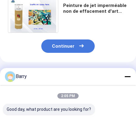
Peinture de jet imperméable
non de effacement d'art
pour coloré rouge pourpre
de rose de graffiti
Continuer
Produits Recommandés
Barry
2:05 PM
Good day, what product are you looking for?
Peinture à pulvériser
Surface douce de
Jet multicolor