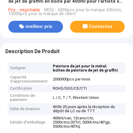
de jet de graffiti en boîte par 400ml pour l'artiste sur
le bois en métal
Prix：negotiable
MOQ：6000pcs pour la marque d'Aristo,
15000pcs pour la marque de client
meilleur prix
Contactez
Description De Produit
,
Peinture de jet pour le métal
Surligner
boîtes de peinture de jet de graffiti
Capacité
2000000pcs par mois
d'approvisionnement
Certification
ROHS/SGS/CE/CTI
Conditions de
L / C, T / T, Western Union
paiement
Withi 25 jours après la réception du
Délai de livraison
dépôt de LC ou de TTT
400ml/can, 12cans/ctn,
Détails d'emballage
2500ctns/20'fcl, 5000ctns/40'gp,
5500ctns/40'hq