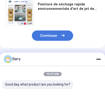
Peinture de séchage rapide
environnementale d'art de jet de
graffiti en boîte par 400ml pour
l'artiste sur le bois en métal
Continuer
Produits Recommandés
Barry
10:37 AM
Good day, what product are you looking for?
Peinture à pulvériser
Surface douce de
Jet multicolor