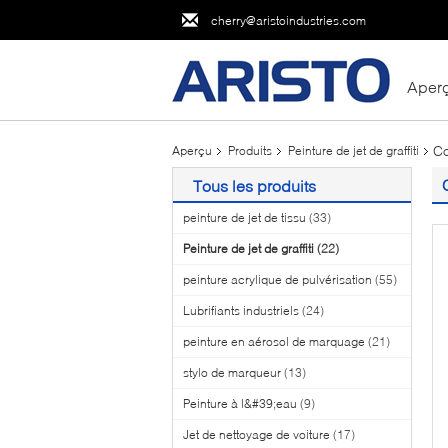
cherry@aristoindustries.com
Aper
Co
Aperçu
Produits
Peinture de jet de graffiti
Tous les produits
peinture de jet de tissu
(33)
Peinture de jet de graffiti
(22)
peinture acrylique de pulvérisation
(55)
Lubrifiants industriels
(24)
peinture en aérosol de marquage
(21)
stylo de marqueur
(13)
Peinture à l&#39;eau
(9)
Jet de nettoyage de voiture
(17)