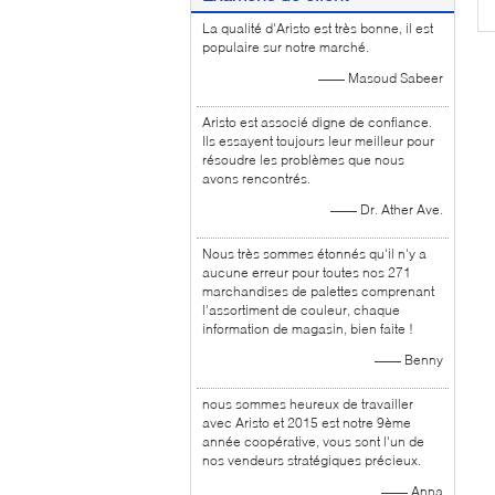
La qualité d'Aristo est très bonne, il est
populaire sur notre marché.
—— Masoud Sabeer
Aristo est associé digne de confiance.
Ils essayent toujours leur meilleur pour
résoudre les problèmes que nous
avons rencontrés.
—— Dr. Ather Ave.
Nous très sommes étonnés qu'il n'y a
aucune erreur pour toutes nos 271
marchandises de palettes comprenant
l'assortiment de couleur, chaque
information de magasin, bien faite !
—— Benny
nous sommes heureux de travailler
avec Aristo et 2015 est notre 9ème
année coopérative, vous sont l'un de
nos vendeurs stratégiques précieux.
—— Anna