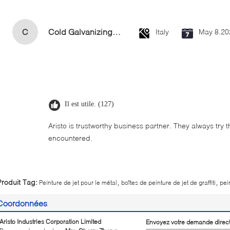
C
Cold Galvanizing Zinc Spray Paint 400ml
Italy
May 8.20
Il est utile. (127)
Aristo is trustworthy business partner. They always try 
encountered.
,
,
Produit Tag:
Peinture de jet pour le métal
boîtes de peinture de jet de graffiti
pein
Coordonnées
Aristo Industries Corporation Limited
Envoyez votre demande direc