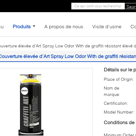
Sear
çu
Produits
A propos de nous
Visite d'usine
Co
uverture élevée d'Art Spray Low Odor With de graffiti résistant élevé
Couverture élevée d'Art Spray Low Odor With de graffiti résista
Détails sur le p
Place of Origin:
Nom de
marque:
Certification:
Model Number:
Conditions de 
Minimum Order Q