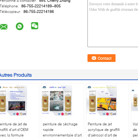
Personne à contacter:
Mrs. Cherry Zhang
Téléphone:
86-755-22214189--805
Télécopieur:
86-755-22214186
Autres Produits
einture de jet de
peinture de séchage
Peinture de jet
Val
raffiti d'art d'OEM
rapide
acrylique de graffiti
de
vec la formule
environnementale d'art
d'aérosol d'art de
pei