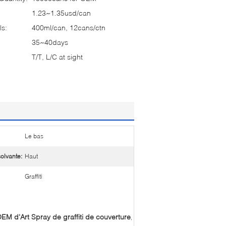
1.23~1.35usd/can
ls:
400ml/can, 12cans/ctn
35~40days
T/T, L/C at sight
Le bas
olvante:
Haut
Graffiti
EM d'Art Spray de graffiti de couverture
,