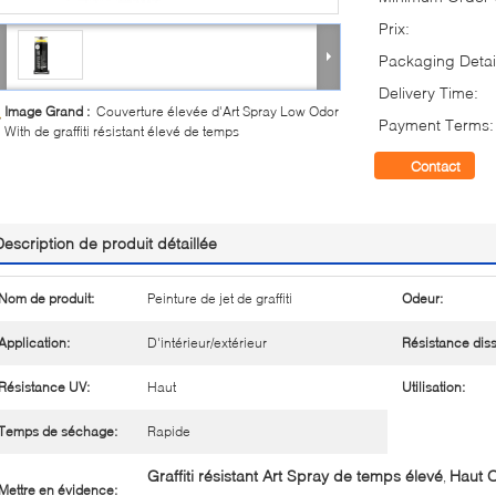
Prix:
Packaging Detai
Delivery Time:
Image Grand :
Couverture élevée d'Art Spray Low Odor
Payment Terms:
With de graffiti résistant élevé de temps
Contact
Description de produit détaillée
Nom de produit:
Peinture de jet de graffiti
Odeur:
Application:
D'intérieur/extérieur
Résistance diss
Résistance UV:
Haut
Utilisation:
Temps de séchage:
Rapide
Graffiti résistant Art Spray de temps élevé
Haut O
,
Mettre en évidence: