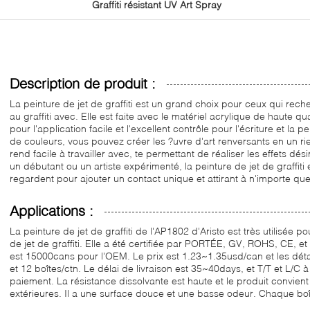
Graffiti résistant UV Art Spray
Description de produit :
La peinture de jet de graffiti est un grand choix pour ceux qui rech
au graffiti avec. Elle est faite avec le matériel acrylique de haute qu
pour l'application facile et l'excellent contrôle pour l'écriture et la p
de couleurs, vous pouvez créer les ?uvre d'art renversants en un r
rend facile à travailler avec, te permettant de réaliser les effets dési
un débutant ou un artiste expérimenté, la peinture de jet de graffiti
regardent pour ajouter un contact unique et attirant à n'importe quel
Applications :
La peinture de jet de graffiti de l'AP1802 d'Aristo est très utilisée pour 
de jet de graffiti. Elle a été certifiée par PORTÉE, GV, ROHS, CE, et
est 15000cans pour l'OEM. Le prix est 1.23~1.35usd/can et les dé
et 12 boîtes/ctn. Le délai de livraison est 35~40days, et T/T et L/C 
paiement. La résistance dissolvante est haute et le produit convient 
extérieures. Il a une surface douce et une basse odeur. Chaque boî