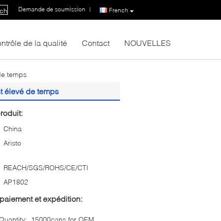
Demande de soumission
|
French
ch
ntrôle de la qualité
Contact
NOUVELLES
 de temps
nt élevé de temps
roduit:
China
Aristo
REACH/SGS/ROHS/CE/CTI
AP1802
paiement et expédition:
uantity:
15000cans for OEM