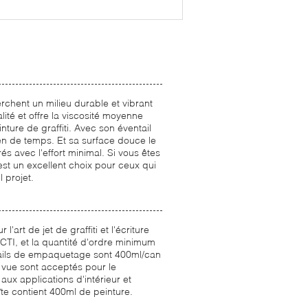
erchent un milieu durable et vibrant
alité et offre la viscosité moyenne
einture de graffiti. Avec son éventail
ien de temps. Et sa surface douce le
rés avec l'effort minimal. Si vous êtes
 est un excellent choix pour ceux qui
 projet.
l'art de jet de graffiti et l'écriture
 CTI, et la quantité d'ordre minimum
tails de empaquetage sont 400ml/can
à vue sont acceptés pour le
aux applications d'intérieur et
te contient 400ml de peinture.