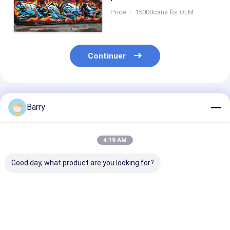
moyenne rapide 400ml de
Price： 15000cans for OEM
temps de séchage
Continuer
Produits Recommandés
Barry
4:19 AM
Good day, what product are you looking for?
Peinture à pulvériser
Surface douce de
Couverture éle
Aristo Graffiti
Resistanct de temps
d'Art Spray L
de peinture de jet de
With de graffit
graffiti de la
résistant élevé