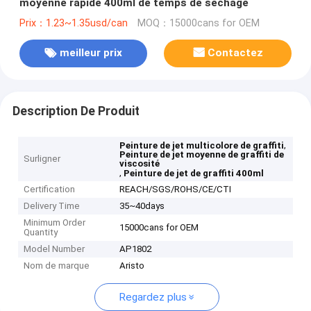
moyenne rapide 400ml de temps de séchage
Prix：1.23~1.35usd/can
MOQ：15000cans for OEM
meilleur prix
Contactez
Description De Produit
,
Peinture de jet multicolore de graffiti
Peinture de jet moyenne de graffiti de
Surligner
viscosité
,
Peinture de jet de graffiti 400ml
Certification
REACH/SGS/ROHS/CE/CTI
Delivery Time
35~40days
Minimum Order
15000cans for OEM
Quantity
Model Number
AP1802
Nom de marque
Aristo
Regardez plus