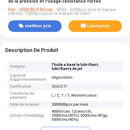
de la pression et l'Usage-résistance fortes
Prix：USD0.85-0.95/can
MOQ：6000pcs pour la marque
d'Aristo, 15000pcs pour la marque de client
meilleur prix
Contactez
Description De Produit
,
l'huile a basé le lubrifiant
Surligner
lubrifiants de jet
Capacité
négociation
d'approvisionnement
Certification
SGS/CTI
Conditions de
L / C, T / T, Western Union
paiement
Délai de livraison
2000000pcs par mois
400ml/can, 12cans/ctn,
Détails d'emballage
2500ctns/20'fcl, 5000ctns/40'gp,
5500ctns/40'hq