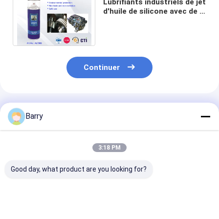
Lubrifiants industriels de jet
d'huile de silicone avec de la
pression et l'Usage-
résistance fortes
Continuer
Produits Recommandés
Barry
3:18 PM
Good day, what product are you looking for?
Lubrifiants
Voiture/lubrification
400ml tout Pu
industriels
industrielle de
les lubrifiants