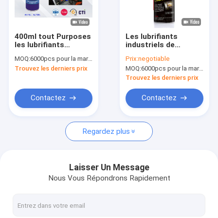
Visite de l'usine
Contrôle de la qualité
400ml tout Purposes
Les lubrifiants
les lubrifiants
industriels de
News
industriels
moteurs d'extérieur
MOQ:
6000pcs pour la marque d'Aristo, 15000pcs pour la marque de client
Prix:
negotiable
pulvérisent CTI avec
Trouvez les derniers prix
MOQ:
6000pcs pour la marque d'Aristo, 15000pcs pour la marque de client
la matière première
d'huile
Trouvez les derniers prix
peinture de jet de tissu
Contactez
Contactez
Peinture de jet de graffiti
Regardez plus
peinture acrylique de pulvérisation
Lubrifiants industriels
Laisser Un Message
Nous Vous Répondrons Rapidement
peinture en aérosol de marquage
stylo de marqueur