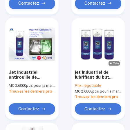
lubrifiant
Contactez
Contactez
Jet industriel
jet industriel de
antirouille de
lubrifiant du but
lubrifiants de moule
400ml multi avec la
MOQ:
6000pcs pour la marque d'Aristo, 15000pcs pour la marque de client
Prix:
negotiable
avec l'inscription et
matière première
Trouvez les derniers prix
MOQ:
6000pcs pour la marque d'Aristo, 15000pcs pour la marque de client
vidanger la fonction
d'huile, anti jet de
de l'eau
rouille
Trouvez les derniers prix
Contactez
Contactez