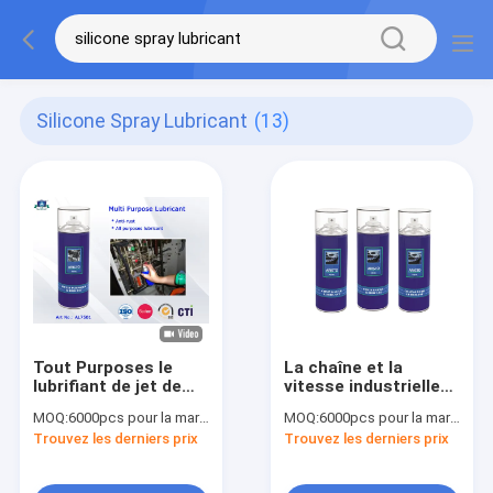
Silicone Spray Lubricant
(13)
Tout Purposes le
La chaîne et la
lubrifiant de jet de
vitesse industrielles
silicone d'aérosol
de lubrification de
MOQ:
6000pcs pour la marque d'Aristo, 15000pcs pour la marque de client
MOQ:
6000pcs pour la marque d'Aristo, 15000pcs pour la marque de client
basé par huile
voiture/vélo
Trouvez les derniers prix
Trouvez les derniers prix
antirouille
pulvérisent la haute
industrielle des
température et la
lubrifiants 400ml
charge lourde de