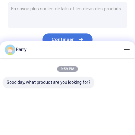
Peinture à l'eau
Jet de nettoyage de voiture
Produits automatiques de soin
Continuer
Jet électrique de décapant
Barry
Décapant de ménage
Nos Catégories
9:59 PM
Spray mousse de PU
Good day, what product are you looking for?
matériau d'étanchéité silicone
adhésif en aérosol
Mastic de polyuréthane
peinture de jet de
Peinture de jet de
peinture acryl
produits de soin personnel
tissu
graffiti
pulvérisation