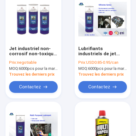
Jet industriel non-
Lubrifiants
corrosif non-toxique
industriels de jet
d'huile de silicone de
d'huile de silicone
Prix:
negotiable
Prix:
USD0.85-0.95/can
lubrifiants pour la
avec de la pression
MOQ:
6000pcs pour la marque d'Aristo, 15000pcs pour la marque de client
MOQ:
6000pcs pour la marque d'Aristo, 15000pcs pour la marque de client
libération de moule
et l'Usage-résistance
en plastique
fortes
Trouvez les derniers prix
Trouvez les derniers prix
Contactez
Contactez
À la maison
Produits
À propos de nous