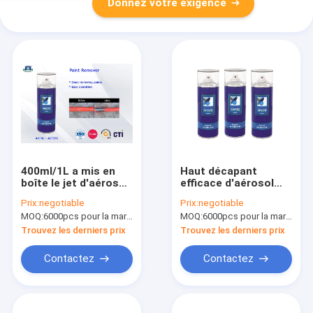
Donnez votre exigence
400ml/1L a mis en
Haut décapant
boîte le jet d'aérosol
efficace d'aérosol
de décapant pour le
pour la couche de
Prix:
negotiable
Prix:
negotiable
maintien de
peinture multi de jet
MOQ:
6000pcs pour la marque d'Aristo, 15000pcs pour la marque de client
MOQ:
6000pcs pour la marque d'Aristo, 15000pcs pour la marque de client
machines et
de voiture qui
l'industrie de
respecte
Trouvez les derniers prix
Trouvez les derniers prix
décoration
l'environnement
Contactez
Contactez