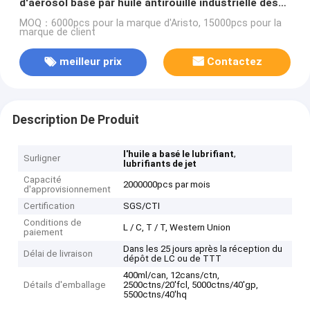
d'aérosol basé par huile antirouille industrielle des
lubrifiants 400ml
MOQ：6000pcs pour la marque d'Aristo, 15000pcs pour la
marque de client
meilleur prix
Contactez
Description De Produit
,
l'huile a basé le lubrifiant
Surligner
lubrifiants de jet
Capacité
2000000pcs par mois
d'approvisionnement
Certification
SGS/CTI
Conditions de
L / C, T / T, Western Union
paiement
Dans les 25 jours après la réception du
Délai de livraison
dépôt de LC ou de TTT
400ml/can, 12cans/ctn,
Détails d'emballage
2500ctns/20'fcl, 5000ctns/40'gp,
5500ctns/40'hq