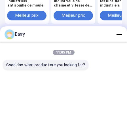
industriels
industrielle de
les lubrifiants
antirouille de moule
chaîne et vitesse de
industriels
vélo
Meilleur prix
Meilleur prix
Meilleur p
Barry
Aperçu
Au sujet de nous
Desktop Site
Plan du site
Politique de confidentialité
Qualité
peinture de jet de tissu
Usine De Chine.Copyright © 2026
11:05 PM
Aristo Industries Corporation Limited. All Rights Reserved.
Good day, what product are you looking for?
À la maison
Produits
À propos de nous