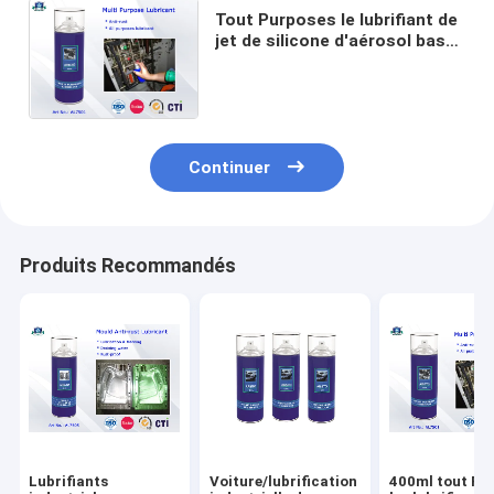
Tout Purposes le lubrifiant de
jet de silicone d'aérosol basé
par huile antirouille
industrielle des lubrifiants
400ml
Continuer
Produits Recommandés
Lubrifiants
Voiture/lubrification
400ml tout Pu