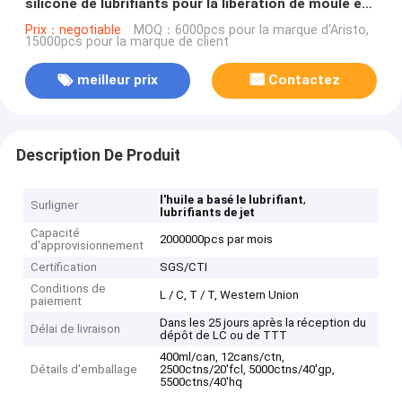
silicone de lubrifiants pour la libération de moule en
plastique
Prix：negotiable
MOQ：6000pcs pour la marque d'Aristo,
15000pcs pour la marque de client
meilleur prix
Contactez
Description De Produit
,
l'huile a basé le lubrifiant
Surligner
lubrifiants de jet
Capacité
2000000pcs par mois
d'approvisionnement
Certification
SGS/CTI
Conditions de
L / C, T / T, Western Union
paiement
Dans les 25 jours après la réception du
Délai de livraison
dépôt de LC ou de TTT
400ml/can, 12cans/ctn,
Détails d'emballage
2500ctns/20'fcl, 5000ctns/40'gp,
5500ctns/40'hq