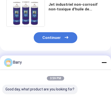
Jet industriel non-corrosif
non-toxique d'huile de
silicone de lubrifiants pour la
libération de moule en
plastique
Continuer
Produits Recommandés
Barry
3:59 PM
Good day, what product are you looking for?
Lubrifiants
Voiture/lubrification
400ml tout Pu