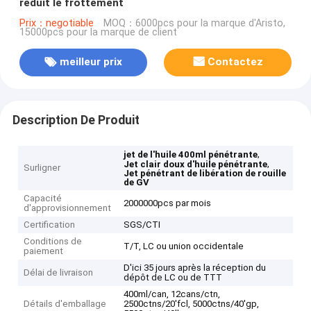
réduit le frottement
Prix：negotiable
MOQ：6000pcs pour la marque d'Aristo,
15000pcs pour la marque de client
meilleur prix
Contactez
Description De Produit
,
jet de l'huile 400ml pénétrante
,
Jet clair doux d'huile pénétrante
Surligner
Jet pénétrant de libération de rouille
de GV
Capacité
2000000pcs par mois
d'approvisionnement
Certification
SGS/CTI
Conditions de
T/T, LC ou union occidentale
paiement
D'ici 35 jours après la réception du
Délai de livraison
dépôt de LC ou de TTT
400ml/can, 12cans/ctn,
Détails d'emballage
2500ctns/20'fcl, 5000ctns/40'gp,