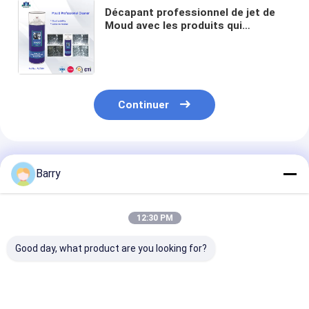
Décapant professionnel de jet de
Moud avec les produits qui
respecte l'environnement
d'entretien automobile de
pénétration superbe
Continuer
Produits Recommandés
Barry
12:30 PM
Good day, what product are you looking for?
Lubrifiants
Voiture/lubrification
400ml tout Pu