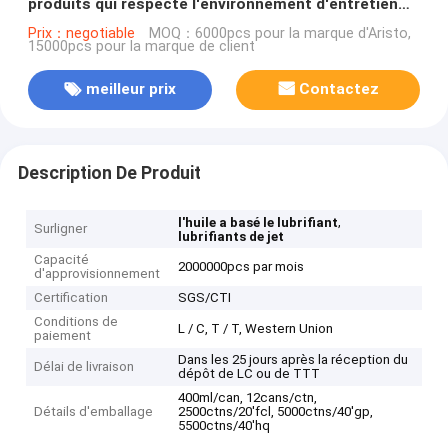
produits qui respecte l'environnement d'entretien
automobile de pénétration superbe
Prix：negotiable
MOQ：6000pcs pour la marque d'Aristo,
15000pcs pour la marque de client
meilleur prix
Contactez
Description De Produit
,
l'huile a basé le lubrifiant
Surligner
lubrifiants de jet
Capacité
2000000pcs par mois
d'approvisionnement
Certification
SGS/CTI
Conditions de
L / C, T / T, Western Union
paiement
Dans les 25 jours après la réception du
Délai de livraison
dépôt de LC ou de TTT
400ml/can, 12cans/ctn,
Détails d'emballage
2500ctns/20'fcl, 5000ctns/40'gp,
5500ctns/40'hq