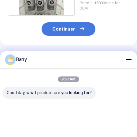
Price： 15000cans for
viscosité
OEM
Continuer
Produits Recommandés
Barry
9:57 AM
Good day, what product are you looking for?
Lubrifiants
Voiture/lubrification
400ml tout Pu
industriels
industrielle de
les lubrifiants
antirouille de moule
chaîne et vitesse de
industriels
vélo
Meilleur prix
Meilleur prix
Meilleur p