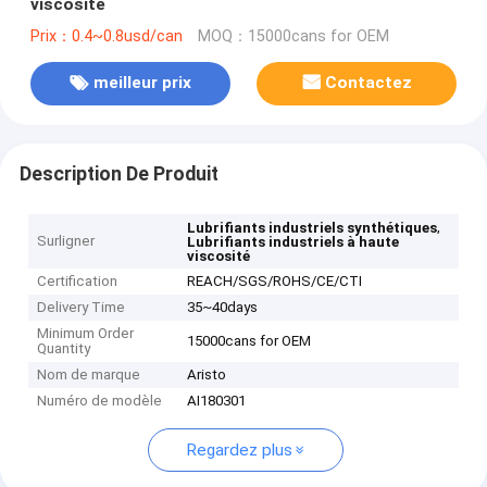
viscosité
Prix：0.4~0.8usd/can
MOQ：15000cans for OEM
meilleur prix
Contactez
Description De Produit
,
Lubrifiants industriels synthétiques
Surligner
Lubrifiants industriels à haute
viscosité
Certification
REACH/SGS/ROHS/CE/CTI
Delivery Time
35~40days
Minimum Order
15000cans for OEM
Quantity
Nom de marque
Aristo
Numéro de modèle
AI180301
Regardez plus