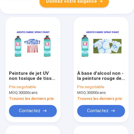
Donnez votre exigence
Peinture de jet UV
À base d'alcool non -
non toxique de tissu
la peinture rouge de
de résistance pour
effacement de
Prix:
negotiable
Prix:
negotiable
des vêtements, jet
textile de vert bleu
MOQ:
30000cans
MOQ:
30000cans
liquide imperméable
de rose de peinture
de peinture
de jet de T-shirt
Trouvez les derniers prix
Trouvez les derniers prix
pulvérisent
Contactez
Contactez