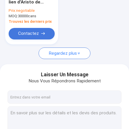
lien d'Aristo de
Peinture à l'eau
peinture de jet de
Prix:
negotiable
tissu pour DIY non-
MOQ:
Jet de nettoyage de voiture
30000cans
toxique
Trouvez les derniers prix
Produits automatiques de soin
Contactez
Jet électrique de décapant
Regardez plus
Décapant de ménage
Spray mousse de PU
Laisser Un Message
matériau d'étanchéité silicone
Nous Vous Répondrons Rapidement
adhésif en aérosol
Mastic de polyuréthane
produits de soin personnel