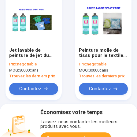
Jet lavable de
Peinture molle de
peinture de jet du
tissu pour le textile
tissu 200ml pour la
et les différents
Prix:
negotiable
Prix:
negotiable
résistance UV de T-
vêtements
MOQ:
30000cans
MOQ:
30000cans
shirt et le séchage
rapide
Trouvez les derniers prix
Trouvez les derniers prix
Contactez
Contactez
Économisez votre temps
Laissez-nous contacter les meilleurs
produits avec vous.