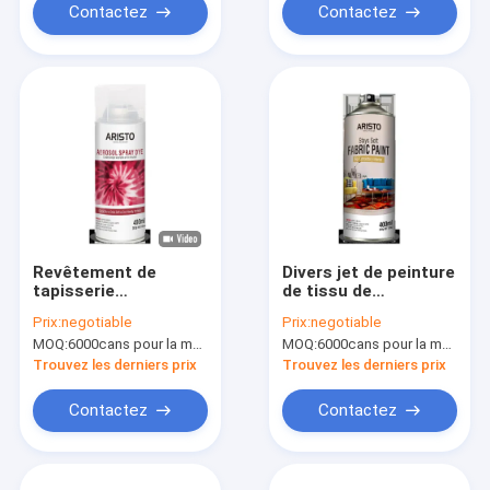
Contactez
Contactez
Revêtement de
Divers jet de peinture
tapisserie
de tissu de
d'ameublement de
tapisserie
Prix:
negotiable
Prix:
negotiable
jet de colorant de
d'ameublement
MOQ:
6000cans pour la marque d'Aristo, 15000cans pour la marque faite sur commande
MOQ:
6000cans pour la marque d'Aristo, 15000cans pour la marque faite sur commande
tissu de lien d'Aristo
d'Aristo de couleurs
pour le divers T-shirt
pour le
Trouvez les derniers prix
Trouvez les derniers prix
de DIY facilement
sofa/chaises/rideaux
Contactez
Contactez