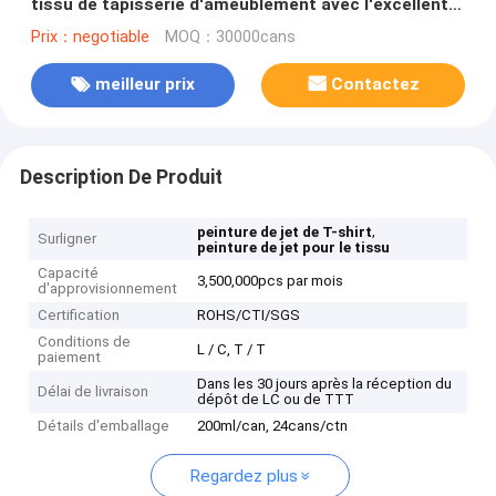
tissu de tapisserie d'ameublement avec l'excellente
couverture
Prix：negotiable
MOQ：30000cans
meilleur prix
Contactez
Description De Produit
,
peinture de jet de T-shirt
Surligner
peinture de jet pour le tissu
Capacité
3,500,000pcs par mois
d'approvisionnement
Certification
ROHS/CTI/SGS
Conditions de
L / C, T / T
paiement
Dans les 30 jours après la réception du
Délai de livraison
dépôt de LC ou de TTT
Détails d'emballage
200ml/can, 24cans/ctn
Regardez plus