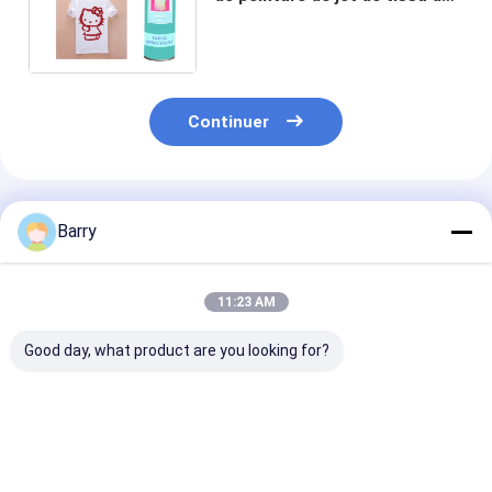
tapisserie d'ameublement
avec l'excellente couverture
Continuer
Produits Recommandés
Barry
11:23 AM
Good day, what product are you looking for?
Aristo 150ml 400ml
400 ml de peinture
10 oz (400 ml)
Peintures en spray
extérieure Aristo
Pulvérisateur 
pour tissu, couleurs
joint humide à
permanentes
séchage rapid