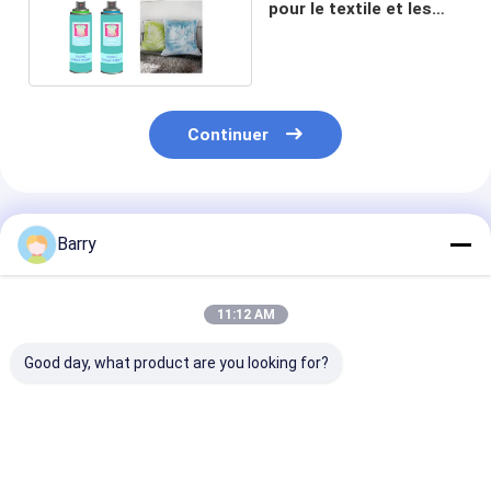
pour le textile et les
différents vêtements
Continuer
Produits Recommandés
Barry
11:12 AM
Good day, what product are you looking for?
Aristo 150ml 400ml
400 ml de peinture
10 oz (400 ml)
Peintures en spray
extérieure Aristo
Pulvérisateur 
pour tissu, couleurs
joint humide à