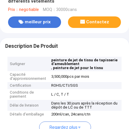
différents vêtements
Prix：negotiable
MOQ：30000cans
meilleur prix
Contactez
Description De Produit
peinture de jet de tissu de tapisserie
Surligner
d'ameublement
,
peinture de jet pour le tissu
Capacité
3,500,000pcs par mois
d'approvisionnement
Certification
ROHS/CTI/SGS
Conditions de
L / C, T / T
paiement
Dans les 30 jours après la réception du
Délai de livraison
dépôt de LC ou de TTT
Détails d'emballage
200ml/can, 24cans/ctn
Regardez plus