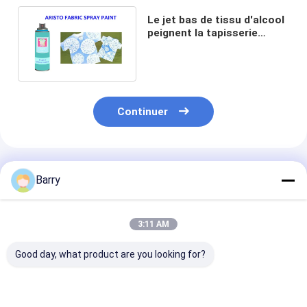
Le jet bas de tissu d'alcool
peignent la tapisserie
d'ameublement non
toxique de CTI 200ml
Continuer
Produits Recommandés
Barry
3:11 AM
Good day, what product are you looking for?
Aristo 150ml 400ml
400 ml de peinture
10 oz (400 ml)