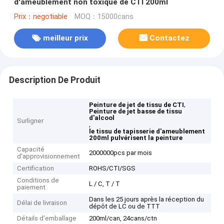
d'ameublement non toxique de CTI 200ml
Prix：negotiable
MOQ：15000cans
meilleur prix
Contactez
Description De Produit
,
Peinture de jet de tissu de CTI
Peinture de jet basse de tissu
d'alcool
Surligner
,
le tissu de tapisserie d'ameublement
200ml pulvérisent la peinture
Capacité
2000000pcs par mois
d'approvisionnement
Certification
ROHS/CTI/SGS
Conditions de
L / C, T / T
paiement
Dans les 25 jours après la réception du
Délai de livraison
dépôt de LC ou de TTT
Détails d'emballage
200ml/can, 24cans/ctn