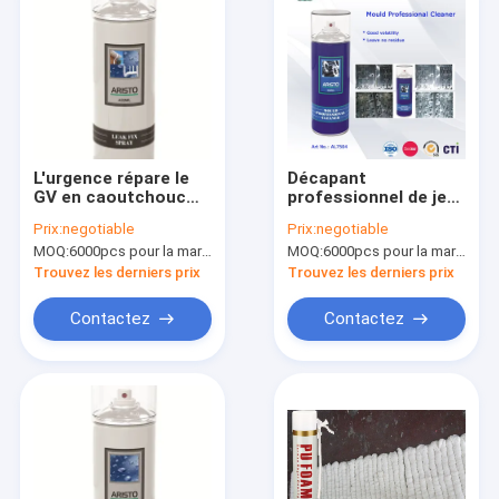
L'urgence répare le
Décapant
GV en caoutchouc
professionnel de jet
flexible de mastic de
de Moud avec les
Prix:
negotiable
Prix:
negotiable
décapant de ménage
produits qui respecte
MOQ:
6000pcs pour la marque d'Aristo, 15000pcs pour la marque de client
MOQ:
6000pcs pour la marque d'Aristo, 15000pcs pour la marque de client
l'environnement
d'entretien
Trouvez les derniers prix
Trouvez les derniers prix
automobile de
pénétration superbe
Contactez
Contactez
À la maison
Produits
À propos de nous