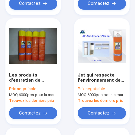
Contactez
Contactez
Les produits
Jet qui respecte
d'entretien de
l'environnement de
ménage tapissent le
décapants de
Prix:
negotiable
Prix:
negotiable
décapant de
climatiseur de
MOQ:
6000pcs pour la marque d'Aristo, 15000pcs pour la marque de client
MOQ:
6000pcs pour la marque d'Aristo, 15000pcs pour la marque de client
mousse/les
produits de décapant
décapants en cuir
de ménage pour la
Trouvez les derniers prix
Trouvez les derniers prix
tapisserie
voiture ou la maison
d'ameublement de
Contactez
Contactez
jet