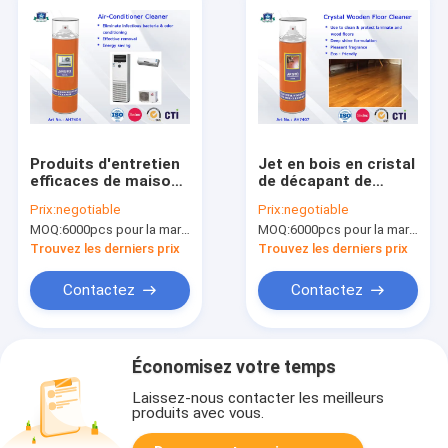
Produits d'entretien
Jet en bois en cristal
efficaces de maison
de décapant de
de jet de décapant de
plancher de produit
Prix:
negotiable
Prix:
negotiable
climatiseur d'aérosol
d'entretien de
MOQ:
6000pcs pour la marque d'Aristo, 15000pcs pour la marque de client
MOQ:
6000pcs pour la marque d'Aristo, 15000pcs pour la marque de client
pour la pièce ou la
ménage avec le
voiture
Multi-parfum
Trouvez les derniers prix
Trouvez les derniers prix
Contactez
Contactez
Économisez votre temps
Laissez-nous contacter les meilleurs
produits avec vous.