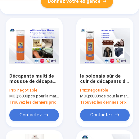
Donnez votre exigence
Décapants multi de
le polonais sûr de
mousse de décapant
cuir de décapants du
de ménage de but
ménage 400ml avec
Prix:
negotiable
Prix:
negotiable
pour des produits
pénètrent la capacité
MOQ:
6000pcs pour la marque d'Aristo, 15000pcs pour la marque de client
MOQ:
6000pcs pour la marque d'Aristo, 15000pcs pour la marque de client
d'entretien de pièce
et la résistance aux
de Chambre
intempéries
Trouvez les derniers prix
Trouvez les derniers prix
Contactez
Contactez