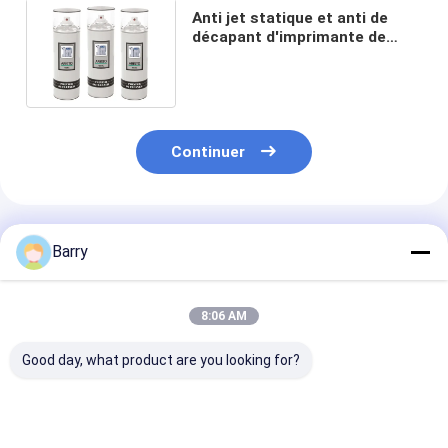
Anti jet statique et anti de
décapant d'imprimante de
bactéries pour enlever la
saleté dans les pièces de
l'imprimante
Continuer
Produits Recommandés
Barry
8:06 AM
Good day, what product are you looking for?
L'huile minérale
Jet électrique de
Jet électrique 