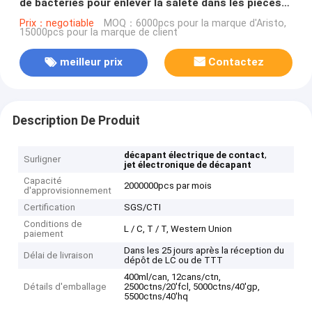
de bactéries pour enlever la saleté dans les pièces
de l'imprimante
Prix：negotiable
MOQ：6000pcs pour la marque d'Aristo,
15000pcs pour la marque de client
meilleur prix
Contactez
Description De Produit
,
décapant électrique de contact
Surligner
jet électronique de décapant
Capacité
2000000pcs par mois
d'approvisionnement
Certification
SGS/CTI
Conditions de
L / C, T / T, Western Union
paiement
Dans les 25 jours après la réception du
Délai de livraison
dépôt de LC ou de TTT
400ml/can, 12cans/ctn,
Détails d'emballage
2500ctns/20'fcl, 5000ctns/40'gp,
5500ctns/40'hq