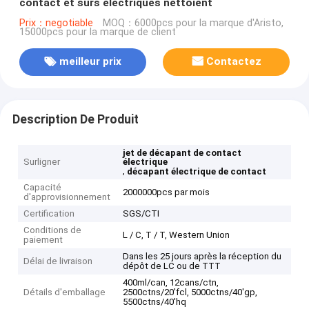
contact et sûrs électriques nettoient
Prix：negotiable
MOQ：6000pcs pour la marque d'Aristo,
15000pcs pour la marque de client
meilleur prix
Contactez
Description De Produit
jet de décapant de contact
Surligner
électrique
,
décapant électrique de contact
Capacité
2000000pcs par mois
d'approvisionnement
Certification
SGS/CTI
Conditions de
L / C, T / T, Western Union
paiement
Dans les 25 jours après la réception du
Délai de livraison
dépôt de LC ou de TTT
400ml/can, 12cans/ctn,
Détails d'emballage
2500ctns/20'fcl, 5000ctns/40'gp,
5500ctns/40'hq