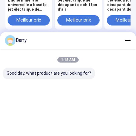
L'huile minérale
Jet électrique de
Jet électrique 
universelle a basé le
décapant de chiffon
décapant de
jet électrique de
d'air
décapant de c
décapant
du jet 60
Meilleur prix
Meilleur prix
Meilleur p
Barry
Aperçu
Au sujet de nous
Desktop Site
Plan du site
Politique de confidentialité
Qualité
peinture de jet de tissu
Usine De Chine.Copyright © 2026
1:18 AM
Aristo Industries Corporation Limited. All Rights Reserved.
Good day, what product are you looking for?
À la maison
Produits
À propos de nous