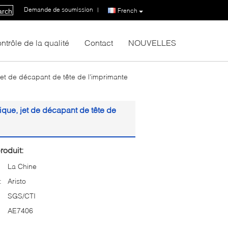
Demande de soumission
|
French
arch
ntrôle de la qualité
Contact
NOUVELLES
jet de décapant de tête de l'imprimante
ique, jet de décapant de tête de
roduit:
La Chine
:
Aristo
SGS/CTI
AE7406