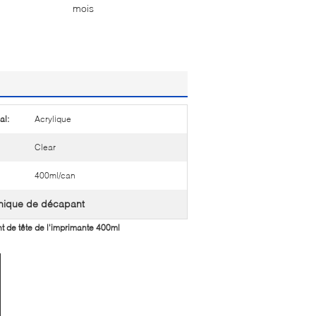
mois
al:
Acrylique
Clear
400ml/can
ronique de décapant
t de tête de l'imprimante 400ml