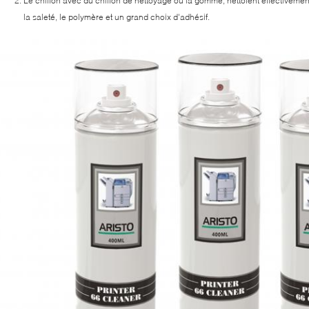
Le chiffon avec du chiffon de nettoyage ou la gomme, nettoient effectivement l
la saleté, le polymère et un grand choix d'adhésif.