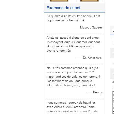
Examens de client
La qualité d'Aristo est très bonne, il est
populaire sur notre marché.
—— Masoud Sabeer
Aristo est associé digne de confiance.
Ils essayent toujours leur meilleur pour
résoudre les problèmes que nous
avons rencontrés.
—— Dr. Ather Ave.
Nous très sommes étonnés qu'il n'y a
aucune erreur pour toutes nos 271
marchandises de palettes comprenant
l'assortiment de couleur, chaque
J
information de magasin, bien faite !
C
—— Benny
nous sommes heureux de travailler
avec Aristo et 2015 est notre 9ème
année coopérative, vous sont l'un de