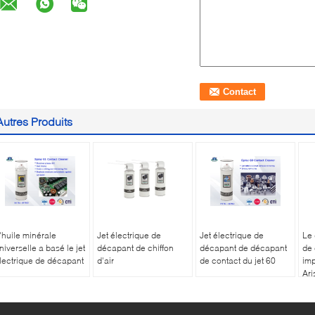
Autres Produits
'huile minérale
Jet électrique de
Jet électrique de
Le 
niverselle a basé le jet
décapant de chiffon
décapant de décapant
de 
lectrique de décapant
d'air
de contact du jet 60
imp
Ar
lib