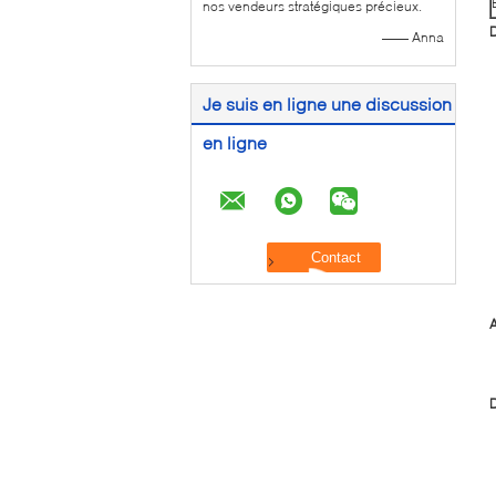
nos vendeurs stratégiques précieux.
D
—— Anna
Je suis en ligne une discussion
en ligne
A
D