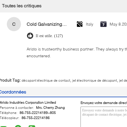
Toutes les critiques
C
Cold Galvanizing Zinc Spray Paint 400ml
Italy
May 8.20
Il est utile. (127)
Aristo is trustworthy business partner. They always try 
encountered.
,
,
Produit Tag:
décapant électrique de contact
jet électronique de décapant
jet d
Coordonnées
Aristo Industries Corporation Limited
Envoyez votre demande direc
Personne à contacter:
Mrs. Cherry Zhang
Téléphone:
86-755-22214189--805
Télécopieur:
86-755-22214186