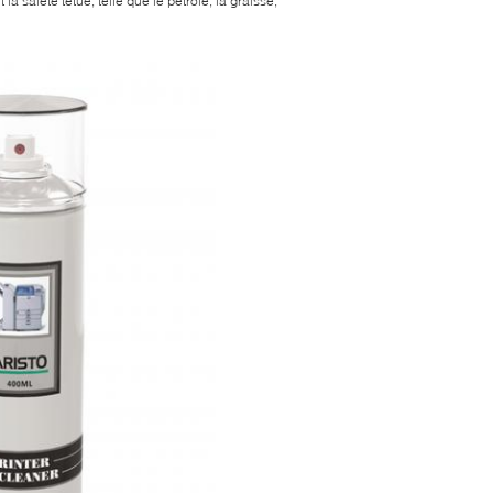
a saleté têtue, telle que le pétrole, la graisse,