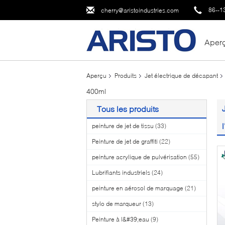
86--1
cherry@aristoindustries.com
Aper
Aperçu
Produits
Jet électrique de décapant
400ml
Tous les produits
peinture de jet de tissu
(33)
Peinture de jet de graffiti
(22)
peinture acrylique de pulvérisation
(55)
Lubrifiants industriels
(24)
peinture en aérosol de marquage
(21)
stylo de marqueur
(13)
Peinture à l&#39;eau
(9)