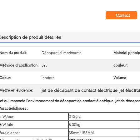
Contact
Description de produit détaillée
Nom du produit:
Décapant d'imprimante
Matériel princip
Méthode d'application:
Jet
couleur:
Odeur:
inodore
Volume:
jet de décapant de contact électrique
jet élect
Mettre en évidence:
,
et qui respecte l'environnement de décapant de contact électrique, jet de décapan
aractéristiques :
N.W./can
312grs
G.W./ctn
5.00kg
Peut classer
65mm*158MM