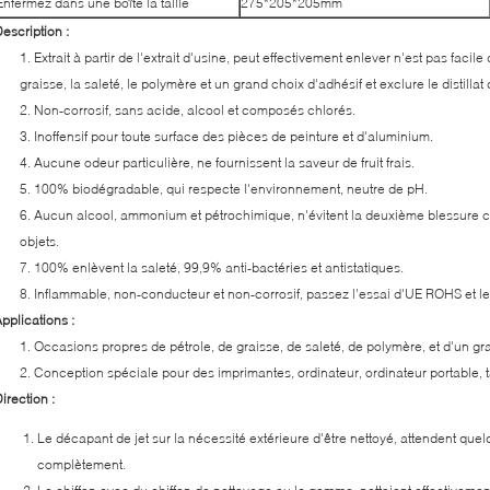
Enfermez dans une boîte la taille
275*205*205mm
escription :
1. Extrait à partir de l'extrait d'usine, peut effectivement enlever n'est pas facile 
graisse, la saleté, le polymère et un grand choix d'adhésif et exclure le distillat 
2. Non-corrosif, sans acide, alcool et composés chlorés.
3. Inoffensif pour toute surface des pièces de peinture et d'aluminium.
4. Aucune odeur particulière, ne fournissent la saveur de fruit frais.
5. 100% biodégradable, qui respecte l'environnement, neutre de pH.
6. Aucun alcool, ammonium et pétrochimique, n'évitent la deuxième blessure 
objets.
7. 100% enlèvent la saleté, 99,9% anti-bactéries et antistatiques.
8. Inflammable, non-conducteur et non-corrosif, passez l'essai d'UE ROHS et l
pplications :
1. Occasions propres de pétrole, de graisse, de saleté, de polymère, et d'un gr
2. Conception spéciale pour des imprimantes, ordinateur, ordinateur portable, t
irection :
Le décapant de jet sur la nécessité extérieure d'être nettoyé, attendent que
complètement.