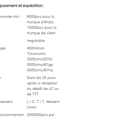
paiement et expédition:
mmande min:
6000pcs pour la
marque d'Aristo,
15000pcs pour la
marque de client
negotiable
age:
400ml/can,
12cans/ctn,
2500ctns/20'fcl,
5000ctns/40'gp,
5500ctns/40'hq
n:
Dans les 25 jours
après la réception
du dépôt de LC ou
de TTT
aiement:
L / C, T / T, Western
Union
ovisionnement:
2000000pcs par