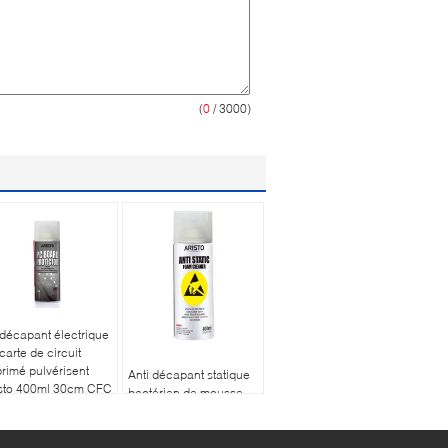
(
0
/ 3000)
décapant électrique
carte de circuit
rimé pulvérisent
Anti décapant statique
isto 400ml 30cm CFC
bactérien de mousse
re
de Cleaner Spray
Odorless 400ml
d'imprimante anti