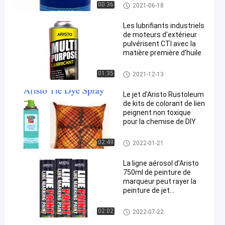
Lubrifiants industriels
00:36
2021-06-18
Les lubrifiants industriels
de moteurs d'extérieur
pulvérisent CTI avec la
matière première d'huile
Lubrifiants industriels
01:35
2021-12-13
Le jet d'Aristo Rustoleum
de kits de colorant de lien
peignent non toxique
pour la chemise de DIY
peinture de jet de tissu
02:49
2022-01-21
La ligne aérosol d'Aristo
750ml de peinture de
marqueur peut rayer la
peinture de jet
d'inscription pour la route
peinture en aérosol de marqua
02:02
2022-07-22
ge