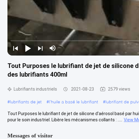
Tout Purposes le lubrifiant de jet de silicone d
des lubrifiants 400ml
Lubrifiants industriels
2021-08-23
2579 views
#
lubrifiants de jet
#
l'huile a basé le lubrifiant
#
lubrifiant de pulv
Tout Purposes le lubrifiant de jet de silicone d'aérosol basé par hui
pour le soin industriel. Libère les mécanismes collants : .....
View M
Messages of visitor