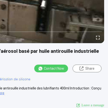
'aérosol basé par huile antirouille industrielle
Contact Now
Share
érisation de silicone
le antirouille industrielle des lubrifiants 400ml Introduction : Conçu
ore
Leave a message