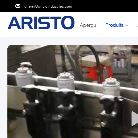
cherry@aristoindustries.com
Aperçu
Produits