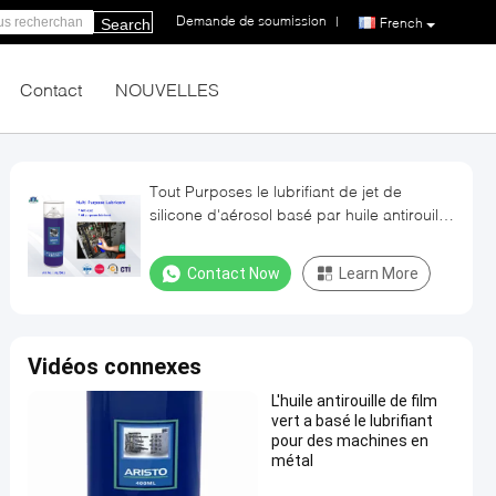
Demande de soumission
|
French
Search
Contact
NOUVELLES
Tout Purposes le lubrifiant de jet de
silicone d'aérosol basé par huile antirouille
industrielle des lubrifiants 400ml
Contact Now
Learn More
Vidéos connexes
L'huile antirouille de film
vert a basé le lubrifiant
pour des machines en
métal