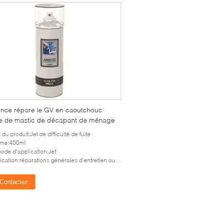
ence répare le GV en caoutchouc
ble de mastic de décapant de ménage
du produit:Jet de difficulté de fuite
ume:400ml
ode d'application:Jet
cation:réparations générales d'entretien ou de secours
Contactez