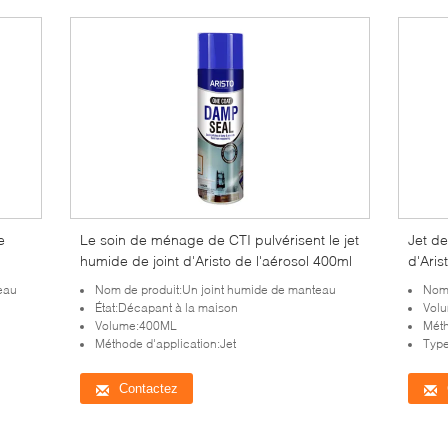
e
Le soin de ménage de CTI pulvérisent le jet
Jet d
humide de joint d'Aristo de l'aérosol 400ml
d'Ari
jet d'
eau
Nom de produit:Un joint humide de manteau
Nom 
État:Décapant à la maison
Vol
Volume:400ML
Méth
Méthode d'application:Jet
Type
Contactez