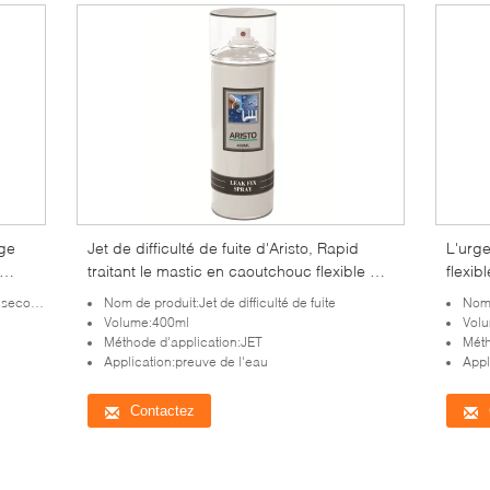
ge
Jet de difficulté de fuite d'Aristo, Rapid
L'urg
traitant le mastic en caoutchouc flexible de
flexi
fuite de scelleur de l'eau de base de joint
ecours
Nom de produit:Jet de difficulté de fuite
Nom 
instantané de fuite
Volume:400ml
Vol
Méthode d'application:JET
Méth
Application:preuve de l'eau
Appli
Contactez