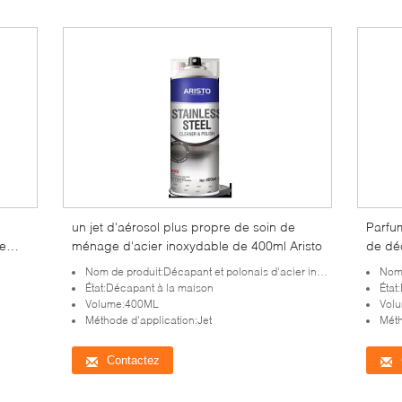
un jet d'aérosol plus propre de soin de
Parfum
e
ménage d'acier inoxydable de 400ml Aristo
de dé
Nom de produit:Décapant et polonais d'acier inoxydable d'Aristo de soin de ménage
Nom de
État:Décapant à la maison
État
Volume:400ML
Vol
Méthode d'application:Jet
Méth
Contactez