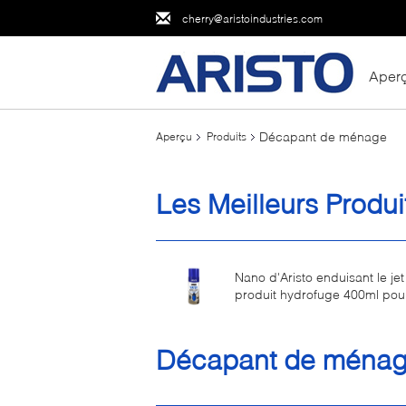
cherry@aristoindustries.com
Aper
Décapant de ménage
Aperçu
Produits
Les Meilleurs Produi
Nano d'Aristo enduisant le je
produit hydrofuge 400ml pour
tissu
Décapant de ména