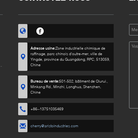
Adresse usine:
Zone industrielle chimique de
raffinage, parc chinois d'outre-mer, ville de
Yingde, province du Guangdong, RPC, 513059,
n
Chine
Bureau de vente:
501-502, bâtiment de Qiurui.,
Minkang Rd., Minzhi, Longhua, Shenzhen,
Chine
+86--13751035469
cherry@aristoindustries.com