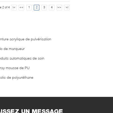
e 2 of 4
|<
<<
1
2
3
4
>>
>|
inture acrylique de pulvérisation
ylo de marqueur
oduits automatiques de soin
ray mousse de PU
stic de polyuréthane
AISSEZ UN MESSAGE