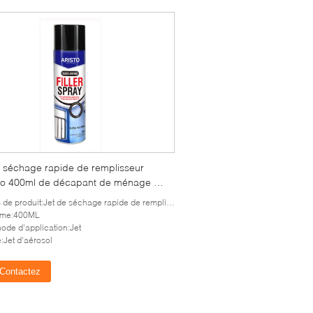
e séchage rapide de remplisseur
sto 400ml de décapant de ménage de
aérosol de CTI
de produit:Jet de séchage rapide de remplisseur
ume:400ML
ode d'application:Jet
:Jet d'aérosol
Contactez