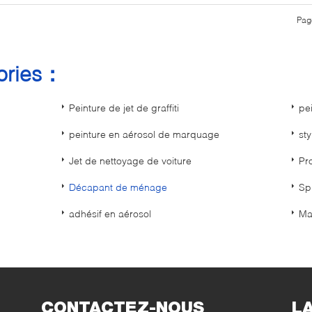
Pag
gories：
Peinture de jet de graffiti
pe
peinture en aérosol de marquage
st
Jet de nettoyage de voiture
Pr
Décapant de ménage
Sp
adhésif en aérosol
Ma
CONTACTEZ-NOUS
L