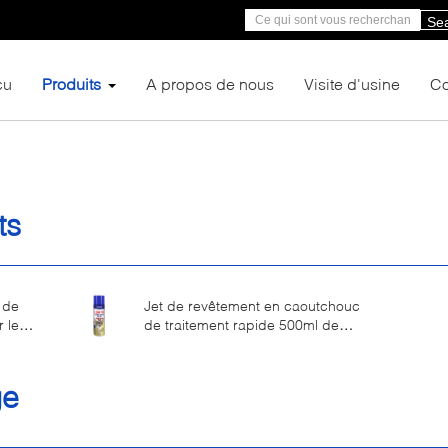
Se
çu
Produits
A propos de nous
Visite d'usine
Co
ts
t de
Jet de revêtement en caoutchouc
 le
de traitement rapide 500ml de
difficulté de fuite d'Aristo de mastic
ge