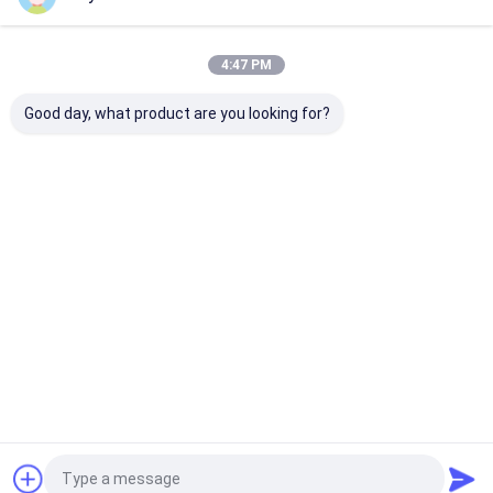
Nos Catégories
4:47 PM
Good day, what product are you looking for?
peinture de jet de
Peinture de jet de
peinture acryl
tissu
graffiti
pulvérisation
Aperçu
Au sujet de nous
Desktop Site
Plan du site
Politique de confidentialité
Qualité
peinture de jet de tissu
Usine De Chine.Copyright © 2026
Aristo Industries Corporation Limited. All Rights Reserved.