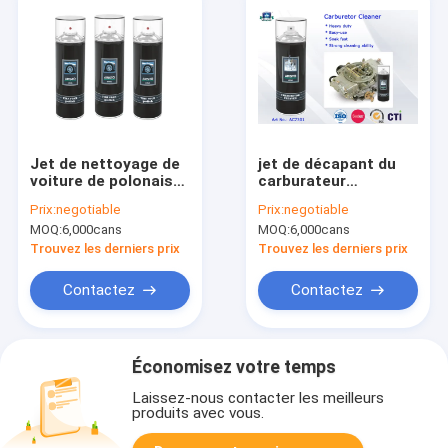
Jet de nettoyage de
jet de décapant du
voiture de polonais
carburateur
de mousse de pneu
400ML/produit
Prix:
negotiable
Prix:
negotiable
d'entretien de
MOQ:
6,000cans
MOQ:
6,000cans
voiture de décapant
de carburateur et
Trouvez les derniers prix
Trouvez les derniers prix
obstruction
d'aérosol
Contactez
Contactez
Économisez votre temps
Laissez-nous contacter les meilleurs
produits avec vous.