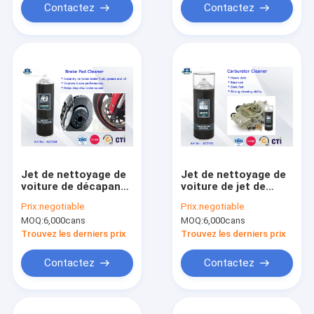
Contactez
Contactez
Jet de nettoyage de
Jet de nettoyage de
voiture de décapant
voiture de jet de
de protection de
décapant de
Prix:
negotiable
Prix:
negotiable
frein
carburateur
MOQ:
6,000cans
MOQ:
6,000cans
Trouvez les derniers prix
Trouvez les derniers prix
Contactez
Contactez