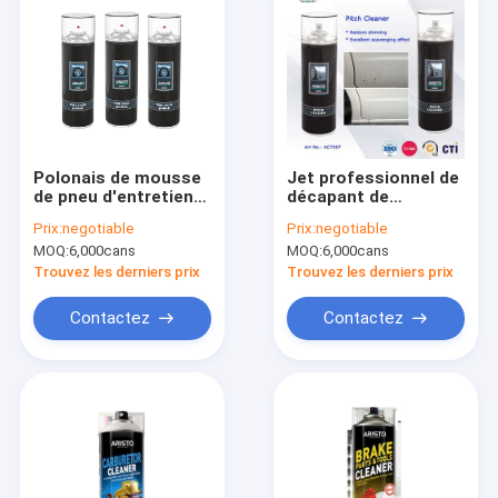
Polonais de mousse
Jet professionnel de
de pneu d'entretien
décapant de
automobile/produits
lancement de jet du
Prix:
negotiable
Prix:
negotiable
propres et
nettoyage 400MLCar
MOQ:
6,000cans
MOQ:
6,000cans
détaillants de voiture
pour les produits
de jet décapant de
détaillants
Trouvez les derniers prix
Trouvez les derniers prix
pneu
automatiques
Contactez
Contactez
À la maison
Produits
À propos de nous