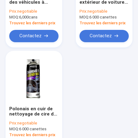
des véhicules à
extérieur de voiture
Peinture à l'eau
moteur de mousse
de décapant de
Prix:
negotiable
Prix:
negotiable
de pneu de jet de
moteur pulvérisent
MOQ:
Jet de nettoyage de voiture
6,000cans
MOQ:
6 000 canettes
décapant de pneu
500ml Aristo
d'Aristo
résistant
Trouvez les derniers prix
Trouvez les derniers prix
Produits automatiques de soin
Contactez
Contactez
Jet électrique de décapant
Décapant de ménage
Spray mousse de PU
matériau d'étanchéité silicone
adhésif en aérosol
Polonais en cuir de
Mastic de polyuréthane
nettoyage de cire du
jet 400ml de voiture
Prix:
negotiable
de tableau de bord
produits de soin personnel
MOQ:
6 000 canettes
d'Aristo
Trouvez les derniers prix