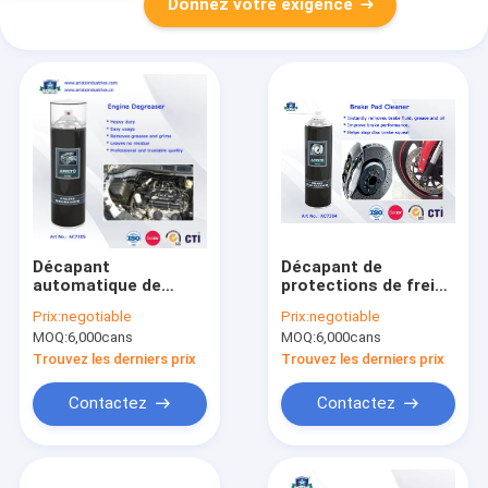
Donnez votre exigence
Décapant
Décapant de
automatique de
protections de frein
moteur de jet de
pour la voiture et
Prix:
negotiable
Prix:
negotiable
nettoyage de voiture
détergent de
MOQ:
6,000cans
MOQ:
6,000cans
de produits de
l'électronique bon
soin/jet extérieur
sans résidu
Trouvez les derniers prix
Trouvez les derniers prix
500ml décapant de
moteur
Contactez
Contactez