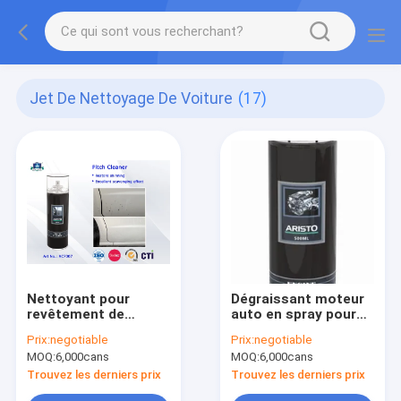
Jet De Nettoyage De Voiture
(17)
Nettoyant pour
Dégraissant moteur
revêtement de
auto en spray pour
voiture en asphalte
l'entretien
Prix:
negotiable
Prix:
negotiable
automobile
MOQ:
6,000cans
MOQ:
6,000cans
Trouvez les derniers prix
Trouvez les derniers prix