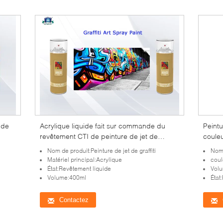
 de
Acrylique liquide fait sur commande du
Peintu
revêtement CTI de peinture de jet de
coule
graffiti de couleur
mur/
Nom de produit:Peinture de jet de graffiti
Nom 
Matériel principal:Acrylique
coul
État:Revêtement liquide
Volu
Volume:400ml
État
Contactez