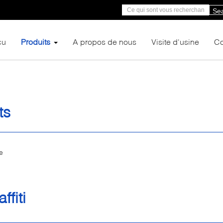
Se
çu
Produits
A propos de nous
Visite d'usine
Co
ts
e
e
ffiti