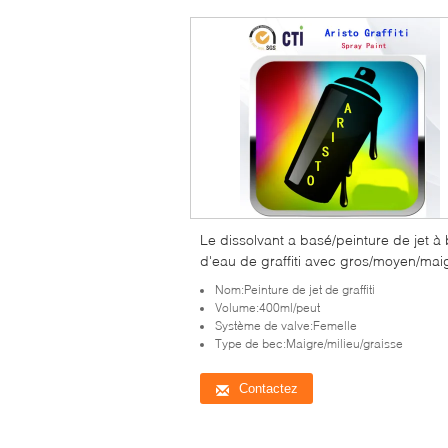
Le dissolvant a basé/peinture de jet à
d'eau de graffiti avec gros/moyen/mai
bec
Nom:Peinture de jet de graffiti
Volume:400ml/peut
Système de valve:Femelle
Type de bec:Maigre/milieu/graisse
Contactez