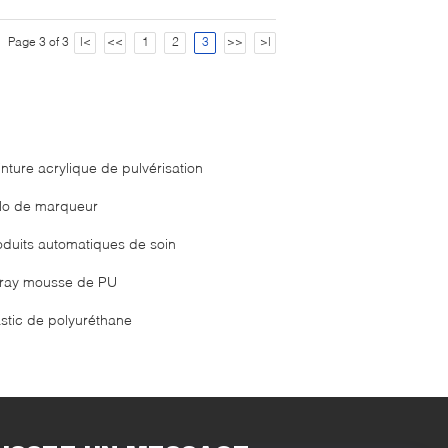
Page 3 of 3
|<
<<
1
2
3
>>
>|
inture acrylique de pulvérisation
ylo de marqueur
oduits automatiques de soin
ray mousse de PU
stic de polyuréthane