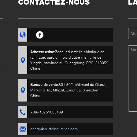
CONTACTEZ-NOUS
L
Adresse usine:
Zone industrielle chimique de
raffinage, parc chinois d'outre-mer, ville de
Yingde, province du Guangdong, RPC, 513059,
n
Chine
Bureau de vente:
501-502, bâtiment de Qiurui.,
Minkang Rd., Minzhi, Longhua, Shenzhen,
Chine
+86--13751035469
cherry@aristoindustries.com