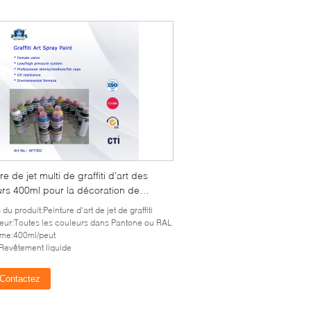
re de jet multi de graffiti d'art des
urs 400ml pour la décoration de
Chambre
du produit:Peinture d'art de jet de graffiti
eur:Toutes les couleurs dans Pantone ou RAL
me:400ml/peut
:Revêtement liquide
Contactez