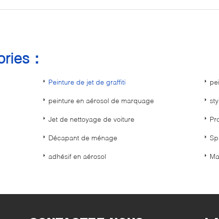
gories：
Peinture de jet de graffiti
pe
peinture en aérosol de marquage
st
Jet de nettoyage de voiture
Pr
Décapant de ménage
Sp
adhésif en aérosol
Ma