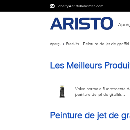
cherry@aristoindustries.com
Aper
Peinture de jet de graffiti
Aperçu
Produits
Les Meilleurs Produi
Valve normale fluorescente d
peinture de jet de graffiti
d'Aristo/métallique/de Chrom
couleur de femelle
Peinture de jet de gra