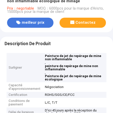
non inflammable écologique de minage
Prix：negotiable
MOQ：6000pcs pour la marque d'Aristo,
15000pcs pour la marque de client
meilleur prix
Contactez
Description De Produit
Peinture de jet de repérage de mine
non inflammable
,
peinture de repérage de mine non
Surligner
inflammable
,
Peinture de jet de repérage de mine
écologique
Capacité
Négociation
d'approvisionnement
Certification
ROHS/SGS/CE/FCC
Conditions de
L/C, T/T
paiement
D'ici 45 jours après la réception du
Délai de livraison