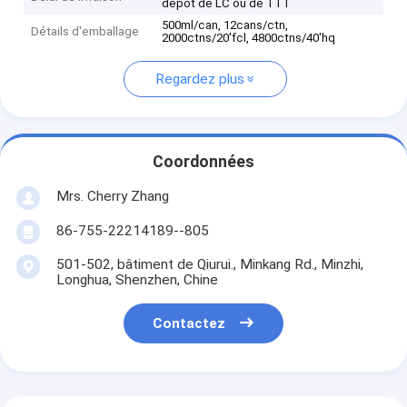
dépôt de LC ou de TTT
500ml/can, 12cans/ctn,
Détails d'emballage
2000ctns/20'fcl, 4800ctns/40'hq
Regardez plus
Coordonnées
Mrs. Cherry Zhang
86-755-22214189--805
501-502, bâtiment de Qiurui., Minkang Rd., Minzhi,
Longhua, Shenzhen, Chine
Contactez