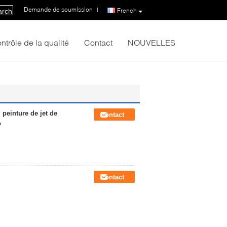
Demande de soumission
|
French
arch
ntrôle de la qualité
Contact
NOUVELLES
 peinture de jet de
Contact
o
Contact