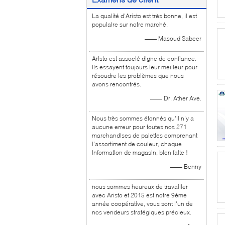
La qualité d'Aristo est très bonne, il est
populaire sur notre marché.
—— Masoud Sabeer
Aristo est associé digne de confiance.
Ils essayent toujours leur meilleur pour
résoudre les problèmes que nous
avons rencontrés.
—— Dr. Ather Ave.
Nous très sommes étonnés qu'il n'y a
aucune erreur pour toutes nos 271
marchandises de palettes comprenant
l'assortiment de couleur, chaque
information de magasin, bien faite !
—— Benny
nous sommes heureux de travailler
avec Aristo et 2015 est notre 9ème
année coopérative, vous sont l'un de
nos vendeurs stratégiques précieux.