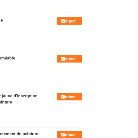
ge
Contact
erméable
Contact
 jaune d'inscription
Contact
einture
ronnement de peinture
Contact