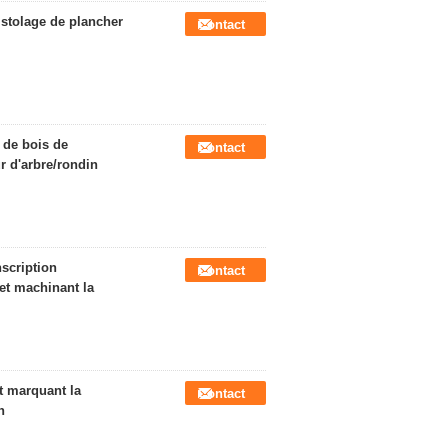
istolage de plancher
Contact
e de bois de
Contact
r d'arbre/rondin
scription
Contact
 et machinant la
t marquant la
Contact
n