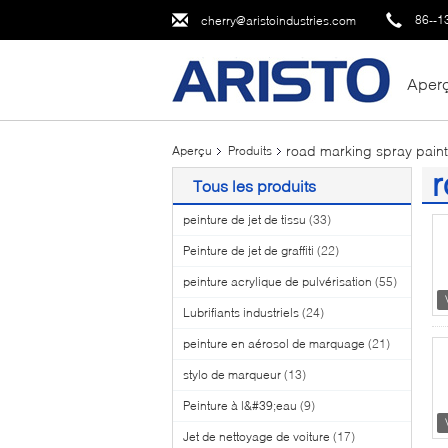
86--1
cherry@aristoindustries.com
Aper
road marking spray paint
Aperçu
Produits
r
Tous les produits
(1
peinture de jet de tissu
(33)
Peinture de jet de graffiti
(22)
peinture acrylique de pulvérisation
(55)
Lubrifiants industriels
(24)
peinture en aérosol de marquage
(21)
stylo de marqueur
(13)
Peinture à l&#39;eau
(9)
Jet de nettoyage de voiture
(17)