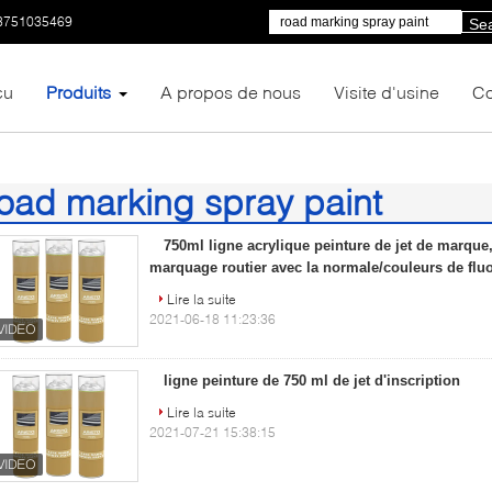
3751035469
Se
çu
Produits
A propos de nous
Visite d'usine
Co
oad marking spray paint
3)
750ml ligne acrylique peinture de jet de marque,
marquage routier avec la normale/couleurs de flu
Lire la suite
2021-06-18 11:23:36
ligne peinture de 750 ml de jet d'inscription
Lire la suite
2021-07-21 15:38:15