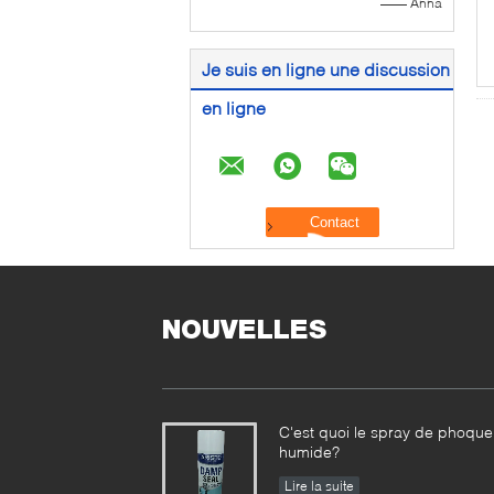
—— Anna
Je suis en ligne une discussion
en ligne
NOUVELLES
C'est quoi le spray de phoque
humide?
Lire la suite