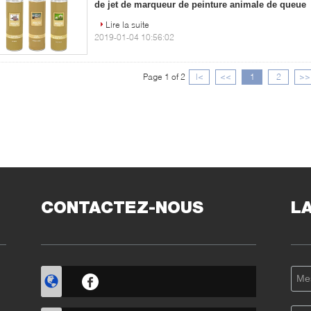
de jet de marqueur de peinture animale de queue
Lire la suite
2019-01-04 10:56:02
Page 1 of 2
|<
<<
1
2
>>
CONTACTEZ-NOUS
L