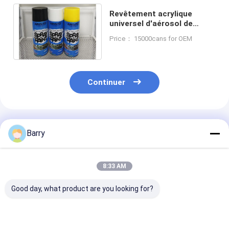
Revêtement acrylique
universel d'aérosol de
peinture de jet pour le
Price： 15000cans for OEM
matériel de revêtement
Continuer
Produits Recommandés
Barry
8:33 AM
Good day, what product are you looking for?
Peinture à gaz de
Durée de séchage
Matériel de