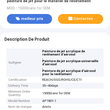
peinture de jet pour le matériel de revêtement
MOQ：15000cans for OEM
meilleur prix
Contactez
Description De Produit
Peinture de jet acrylique de
revêtement d'aérosol
,
Peinture de jet acrylique universelle
Surligner
d'aérosol
,
Peinture de jet acrylique d'aérosol
pour le revêtement
Certification
REACH/SGS/ROHS/CE/CTI
Delivery Time
35~40days
Minimum Order
15000cans for OEM
Quantity
Model Number
AP1801-1
Nom de marque
Aristo