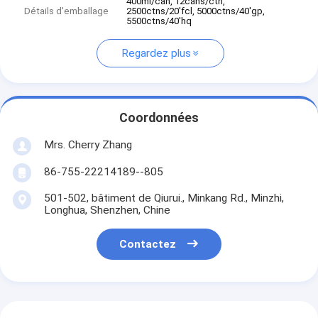
400ml/can, 12cans/ctn,
Détails d'emballage
2500ctns/20'fcl, 5000ctns/40'gp,
5500ctns/40'hq
Regardez plus
Coordonnées
Mrs. Cherry Zhang
86-755-22214189--805
501-502, bâtiment de Qiurui., Minkang Rd., Minzhi,
Longhua, Shenzhen, Chine
Contactez