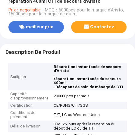
réparation 400ml CTI de secours d'Aristo
Prix：negotiable
MOQ：6000pcs pour la marque d'Aristo,
15000pcs pour la marque de client
meilleur prix
Contactez
Description De Produit
Réparation instantanée de secours
d'Aristo
,
Surligner
réparation instantanée du secours
400ml
,
Décapant de soin de ménage de CTI
Capacité
200000pcs par mois
d'approvisionnement
Certification
CE/ROHS/CTI/SGS
Conditions de
T/T, LC ou Western Union
paiement
D'ici 25 jours après la réception du
Délai de livraison
dépôt de LC ou de TTT