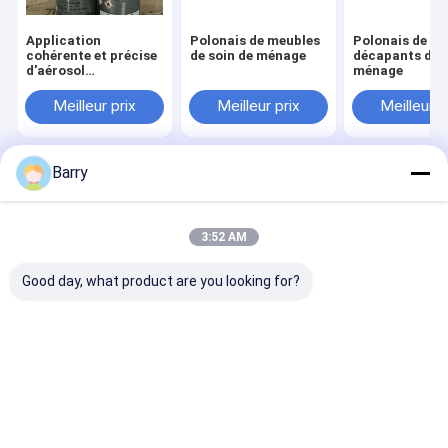
Application
Polonais de meubles
Polonais de cu
cohérente et précise
de soin de ménage
décapants de
d'aérosol
ménage
domestique pour la
détection de fuites
Meilleur prix
Meilleur prix
Meilleur p
gazeuses sur
tuyauterie plastique
et métallique
Barry
Aperçu
Au sujet de nous
Desktop Site
Plan du site
Politique de confidentialité
Qualité
peinture de jet de tissu
Usine De Chine.Copyright © 2026
3:52 AM
Aristo Industries Corporation Limited. All Rights Reserved.
Good day, what product are you looking for?
À la maison
Produits
À propos de nous