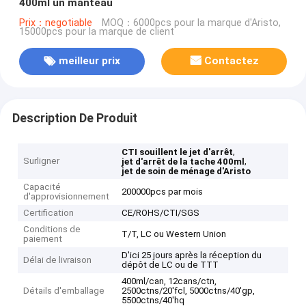
400ml un manteau
Prix：negotiable
MOQ：6000pcs pour la marque d'Aristo,
15000pcs pour la marque de client
meilleur prix
Contactez
Description De Produit
,
CTI souillent le jet d'arrêt
Surligner
,
jet d'arrêt de la tache 400ml
jet de soin de ménage d'Aristo
Capacité
200000pcs par mois
d'approvisionnement
Certification
CE/ROHS/CTI/SGS
Conditions de
T/T, LC ou Western Union
paiement
D'ici 25 jours après la réception du
Délai de livraison
dépôt de LC ou de TTT
400ml/can, 12cans/ctn,
Détails d'emballage
2500ctns/20'fcl, 5000ctns/40'gp,
5500ctns/40'hq