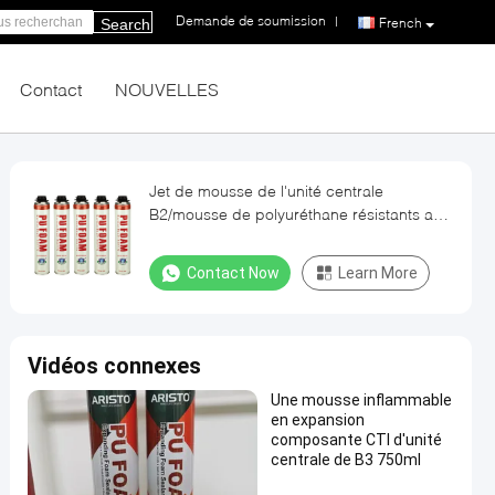
Demande de soumission
|
French
Search
Contact
NOUVELLES
Jet de mousse de l'unité centrale
B2/mousse de polyuréthane résistants au
feu professionnels 750ml
Contact Now
Learn More
Vidéos connexes
Une mousse inflammable
en expansion
composante CTI d'unité
centrale de B3 750ml