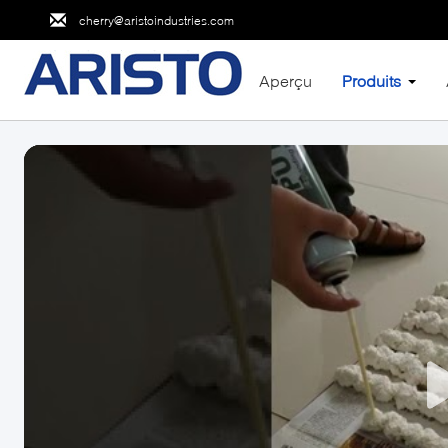
cherry@aristoindustries.com
Aperçu
Produits