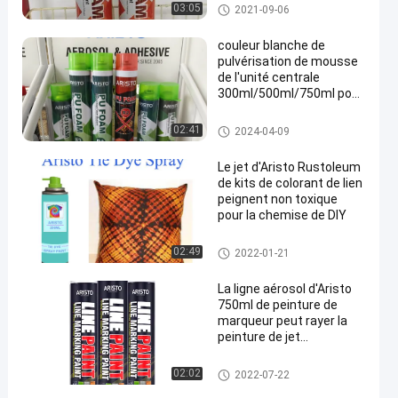
Spray mousse de PU
03:05
2021-09-06
couleur blanche de
pulvérisation de mousse
de l'unité centrale
300ml/500ml/750ml pour
sceller/remplir/isolant
Spray mousse de PU
02:41
2024-04-09
Le jet d'Aristo Rustoleum
de kits de colorant de lien
peignent non toxique
pour la chemise de DIY
peinture de jet de tissu
02:49
2022-01-21
La ligne aérosol d'Aristo
750ml de peinture de
marqueur peut rayer la
peinture de jet
d'inscription pour la route
peinture en aérosol de marqua
02:02
2022-07-22
ge