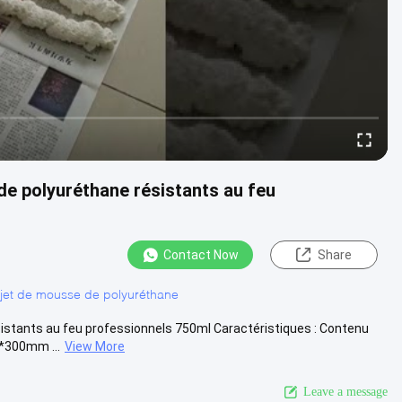
de polyuréthane résistants au feu
Contact Now
Share
jet de mousse de polyuréthane
istants au feu professionnels 750ml Caractéristiques : Contenu
*300mm ...
View More
Leave a message