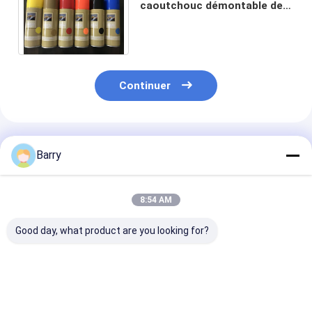
caoutchouc démontable de
revêtement de peinture à
base d'eau multi de couleurs
Continuer
Produits Recommandés
Barry
8:54 AM
Good day, what product are you looking for?
1L emballant la
revêtement en
Peinture en
peinture à base d'eau
caoutchouc de
caoutchouc
en caoutchouc de
Peelable de peinture
d'emballage de