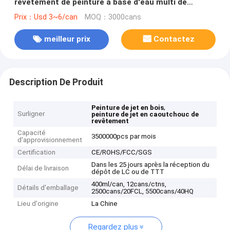
revêtement de peinture à base d'eau multi de
couleurs
Prix：Usd 3~6/can
MOQ：3000cans
meilleur prix
Contactez
Description De Produit
,
Peinture de jet en bois
Surligner
peinture de jet en caoutchouc de
revêtement
Capacité
3500000pcs par mois
d'approvisionnement
Certification
CE/ROHS/FCC/SGS
Dans les 25 jours après la réception du
Délai de livraison
dépôt de LC ou de TTT
400ml/can, 12cans/ctns,
Détails d'emballage
2500cans/20FCL, 5500cans/40HQ
Lieu d'origine
La Chine
Regardez plus