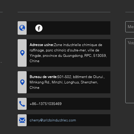
Adresse usine:
Zone industrielle chimique de
raffinage, parc chinois d'outre-mer, ville de
Yingde, province du Guangdong, RPC, 513059,
n
Chine
Bureau de vente:
501-502, bâtiment de Qiurui.,
Minkang Rd., Minzhi, Longhua, Shenzhen,
Chine
+86--13751035469
cherry@aristoindustries.com