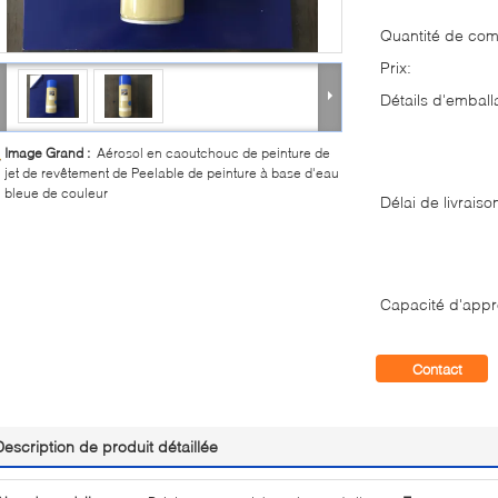
Quantité de co
Prix:
Détails d'emball
Image Grand :
Aérosol en caoutchouc de peinture de
jet de revêtement de Peelable de peinture à base d'eau
bleue de couleur
Délai de livraiso
Capacité d'appr
Contact
Description de produit détaillée