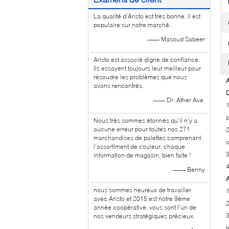
La qualité d'Aristo est très bonne, il est
populaire sur notre marché.
—— Masoud Sabeer
Aristo est associé digne de confiance.
Ils essayent toujours leur meilleur pour
résoudre les problèmes que nous
A
avons rencontrés.
D
—— Dr. Ather Ave.
1
p
Nous très sommes étonnés qu'il n'y a
aucune erreur pour toutes nos 271
2
marchandises de palettes comprenant
c
l'assortiment de couleur, chaque
3
information de magasin, bien faite !
4
—— Benny
A
nous sommes heureux de travailler
1
avec Aristo et 2015 est notre 9ème
2
année coopérative, vous sont l'un de
3
nos vendeurs stratégiques précieux.
t