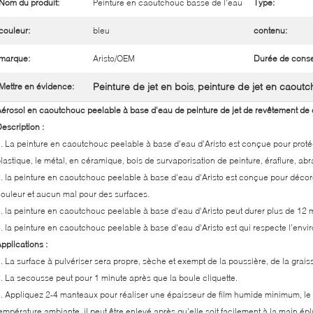
Nom du produit:
Peinture en caoutchouc basse de l'eau
Type:
couleur:
bleu
contenu:
marque:
Aristo/OEM
Durée de conse
Peinture de jet en bois
peinture de jet en caout
Mettre en évidence:
,
érosol en caoutchouc peelable à base d'eau de peinture de jet de revêtement de
escription :
. La peinture en caoutchouc peelable à base d'eau d'Aristo est conçue pour protég
lastique, le métal, en céramique, bois de survaporisation de peinture, éraflure, abra
. la peinture en caoutchouc peelable à base d'eau d'Aristo est conçue pour décor
ouleur et aucun mal pour des surfaces.
. la peinture en caoutchouc peelable à base d'eau d'Aristo peut durer plus de 12 
. la peinture en caoutchouc peelable à base d'eau d'Aristo est qui respecte l'envi
pplications :
. La surface à pulvériser sera propre, sèche et exempt de la poussière, de la graisse
. La secousse peut pour 1 minute après que la boule cliquette.
. Appliquez 2-4 manteaux pour réaliser une épaisseur de film humide minimum, le 
empérature ambiante, il peut être enlevé après qu'elle soit facilement à la main épl