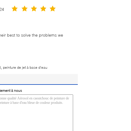
24
their best to solve the problems we
,
t
peinture de jet à base d'eau
tement à nous