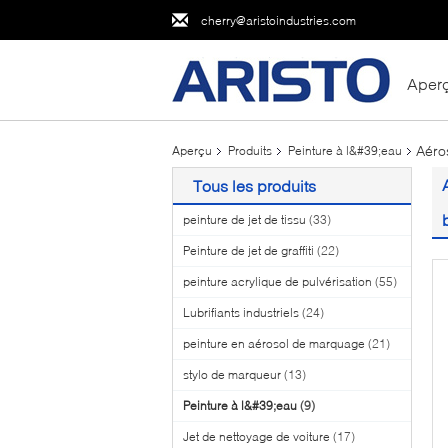
cherry@aristoindustries.com
Aper
Aéro
Aperçu
Produits
Peinture à l&#39;eau
Tous les produits
peinture de jet de tissu
(33)
Peinture de jet de graffiti
(22)
peinture acrylique de pulvérisation
(55)
Lubrifiants industriels
(24)
peinture en aérosol de marquage
(21)
stylo de marqueur
(13)
Peinture à l&#39;eau
(9)
Jet de nettoyage de voiture
(17)