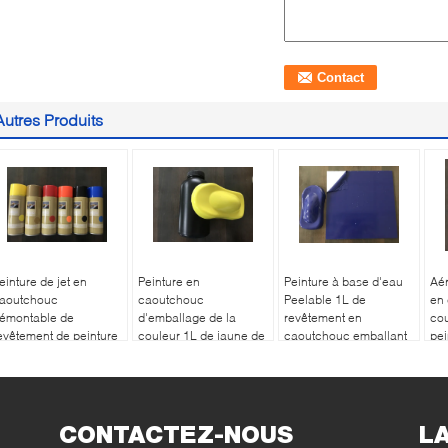
Autres Produits
einture de jet en
Peinture en
Peinture à base d'eau
Aér
aoutchouc
caoutchouc
Peelable 1L de
en
émontable de
d'emballage de la
revêtement en
cou
evêtement de peinture
couleur 1L de jaune de
caoutchouc emballant
pei
 base d'eau multi de
revêtement de Peelable
la peinture bleue de
jet
ouleurs
de peinture à base
couleur
Pee
d'eau
CONTACTEZ-NOUS
L