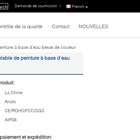
Demande de soumission
|
French
arch
ntrôle de la qualité
Contact
NOUVELLES
einture à base d'eau bleue de couleur
lable de peinture à base d'eau
roduit:
La Chine
:
Aristo
CE/ROHS/FCC/SGS
AIP08
paiement et expédition: