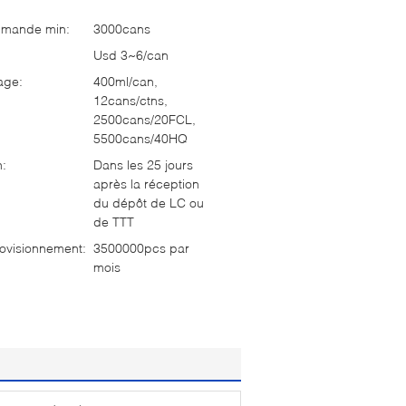
mmande min:
3000cans
Usd 3~6/can
age:
400ml/can,
12cans/ctns,
2500cans/20FCL,
5500cans/40HQ
n:
Dans les 25 jours
après la réception
du dépôt de LC ou
de TTT
ovisionnement:
3500000pcs par
mois