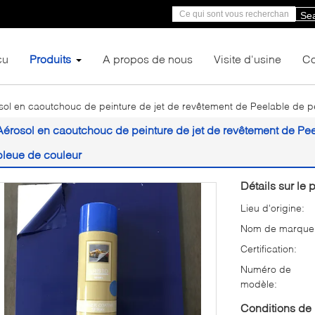
Se
çu
Produits
A propos de nous
Visite d'usine
Co
sol en caoutchouc de peinture de jet de revêtement de Peelable de p
Aérosol en caoutchouc de peinture de jet de revêtement de Pee
bleue de couleur
Détails sur le p
Lieu d'origine:
Nom de marque
Certification:
Numéro de
modèle:
Conditions de 