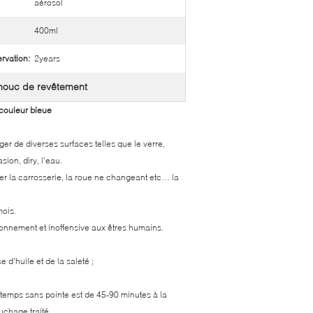
aérosol
400ml
rvation:
2years
chouc de revêtement
 couleur bleue
er de diverses surfaces telles que le verre,
sion, diry, l'eau.
er la carrosserie, la roue ne changeant etc… la
mois.
ronnement et inoffensive aux êtres humains.
 d'huile et de la saleté ;
temps sans pointe est de 45-90 minutes à la
uchage traité.