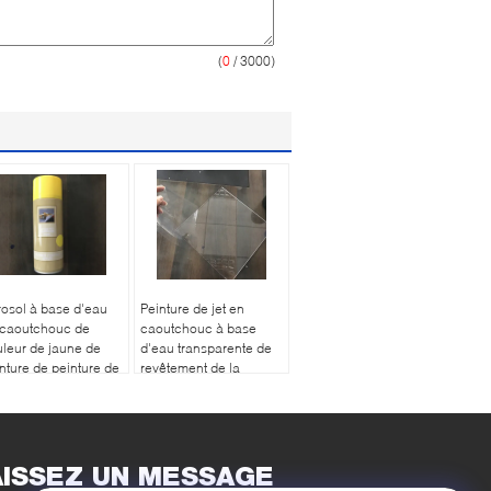
(
0
/ 3000)
osol à base d'eau
Peinture de jet en
 caoutchouc de
caoutchouc à base
leur de jaune de
d'eau transparente de
nture de peinture de
revêtement de la
 de revêtement de
couleur 400ml Peelable
lable
- vernis clair
AISSEZ UN MESSAGE