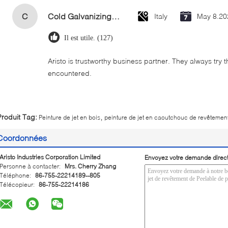
C
Cold Galvanizing Zinc Spray Paint 400ml
Italy
May 8.20
Il est utile. (127)
Aristo is trustworthy business partner. They always try 
encountered.
,
Produit Tag:
Peinture de jet en bois
peinture de jet en caoutchouc de revêtemen
Coordonnées
Aristo Industries Corporation Limited
Envoyez votre demande direc
Personne à contacter:
Mrs. Cherry Zhang
Téléphone:
86-755-22214189--805
Télécopieur:
86-755-22214186