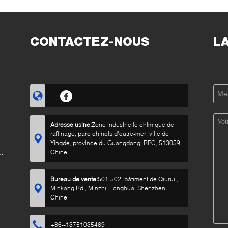
couleurs de tissus le
jet pour le
umide à séchage
bas de basse
sofa/chaises/rideaux
apide résistant aux
oisissures et aux
oisissures pour une
CONTACTEZ-NOUS
L
tilisation en intérieur et
n extérieur
Adresse usine:
Zone industrielle chimique de
raffinage, parc chinois d'outre-mer, ville de
Yingde, province du Guangdong, RPC, 513059,
n
Chine
Bureau de vente:
501-502, bâtiment de Qiurui.,
Minkang Rd., Minzhi, Longhua, Shenzhen,
Chine
+86--13751035469