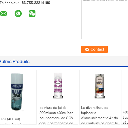
Télécopieur:
86-755-22214186
Autres Produits
peinture de jet de
Le divers tissu de
400
200ml/can 400ml/can
tapisserie
tis
pour contenu de COV
d'ameublement d'Aristo
0 oz (400 ml)
sé
odeur permanente de
de couleurs peignent le
ulvérisateur de joint
tox