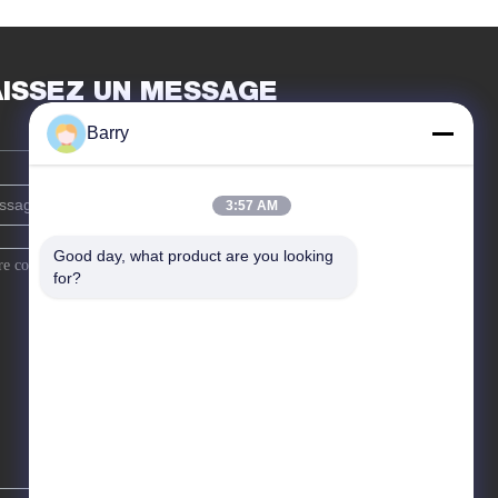
d'ameublement de
400ml Aristo diverses
AISSEZ UN MESSAGE
Barry
3:57 AM
Good day, what product are you looking 
for?