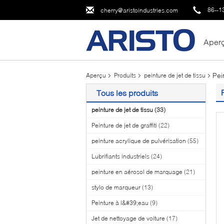
86--1
cherry@aristoindustries.com
Aper
Pei
Aperçu
Produits
peinture de jet de tissu
Tous les produits
peinture de jet de tissu
(33)
Peinture de jet de graffiti
(22)
peinture acrylique de pulvérisation
(55)
Lubrifiants industriels
(24)
peinture en aérosol de marquage
(21)
stylo de marqueur
(13)
Peinture à l&#39;eau
(9)
Jet de nettoyage de voiture
(17)