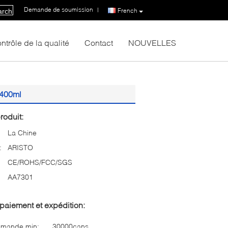
Demande de soumission
|
French
arch
ntrôle de la qualité
Contact
NOUVELLES
 400ml
roduit:
La Chine
:
ARISTO
CE/ROHS/FCC/SGS
AA7301
paiement et expédition:
mmande min:
30000cans