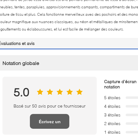
eubles, tentes, parapluies, approvisionnements campants, compartiments de bureau,
oiture de tissu et plus. Cela fonctionne merveilleux avec des pochoirs et des mono
ouleur magnifique aux nuances classiques, au néon et métalliques de miroiteme
gouttements ou éclaboussures, et lui est facile de mélanger des couleurs.
Évaluations et avis
Notation globale
Capture d'écran
notation
5.0
5 étoiles
Basé sur 50 avis pour ce fournisseur
4 étoiles
3 étoiles
Écrivez un
2 étoiles
1 étoiles
examen