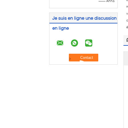
—— Anna
m
v
Je suis en ligne une discussion
c
é
en ligne