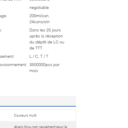
negotiable
age:
200ml/can,
24cans/ctn
n:
Dans les 25 jours
après la réception
du dépôt de LC ou
de TTT
aiement:
L / C, T / T
ovisionnement:
3500000pcs par
mois
Couleurs multi
divers tissu non seulement pour le