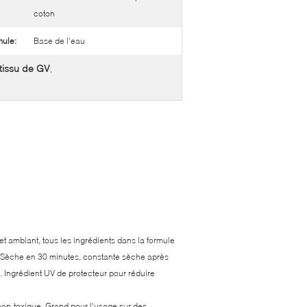
coton
mule:
Base de l'eau
 tissu de GV
,
 et ambiant, tous les ingrédients dans la formule
nt. Sèche en 30 minutes, constante sèche après
r. Ingrédient UV de protecteur pour réduire
 non-toxique. Grand pour l'usage sur des