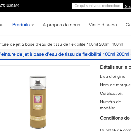
3751035469
Se
çu
Produits
A propos de nous
Visite d'usine
Co
nture de jet à base d'eau de tissu de flexibilité 100ml 200ml 400ml
Peinture de jet à base d'eau de tissu de flexibilité 100ml 200ml
Détails sur le p
Lieu d'origine:
Nom de marque
Certification:
Numéro de
modèle:
Conditions de 
Quantité de co