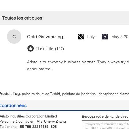
Toutes les critiques
C
Cold Galvanizing Zinc Spray Paint 400ml
Italy
May 8.20
Il est utile. (127)
Aristo is trustworthy business partner. They always try 
encountered.
,
Produit Tag:
peinture de jet de T-shirt
peinture de jet de tissu de tapisserie d'a
Coordonnées
Aristo Industries Corporation Limited
Envoyez votre demande direc
Personne à contacter:
Mrs. Cherry Zhang
Téléphone:
86-755-22214189--805