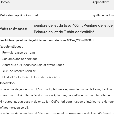
Contenu:
Application:
Méthode d'application:
Jet
système de for
peinture de jet du tissu 400ml
Peinture de jet de
,
Mettre en évidence:
Peinture de jet de T-shirt de flexibilité
lexibilité et peinture de jet à base d'eau de tissu 100ml/200ml/400ml
aractéristiques :
Formule basse de l'eau
Sûr, ambiant, non-toxique
Approprié aux tissus naturels et synthétiques
Aucune amorce requise
Flexibilité et texture de tissu de conserves
escription :
a peinture de jet de tissu d'Aristo adopte breveté, formule basse de l'eau, il est sûr
st eau-solubilité. Elle ne fendra pas ou éplucher, ne s'efface pas sur l'habilleme
6 heures, aucun besoin de chauffer. Coffre-fort pour l'usage d'intérieur et extérieu
'effacement du soleil.
a peinture de jet de tissu d'Aristo est une peinture permanente de tissu d'aérosol,