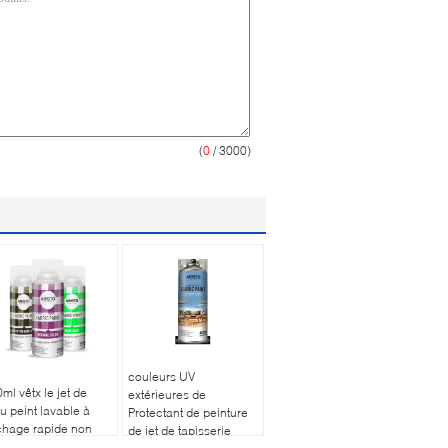
(
0
/ 3000)
couleurs UV
ml vêtx le jet de
extérieures de
su peint lavable à
Protectant de peinture
chage rapide non
de jet de tapisserie
ique