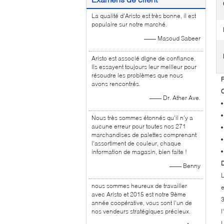
La qualité d'Aristo est très bonne, il est
populaire sur notre marché.
—— Masoud Sabeer
Aristo est associé digne de confiance.
Ils essayent toujours leur meilleur pour
résoudre les problèmes que nous
F
avons rencontrés.
C
—— Dr. Ather Ave.
Nous très sommes étonnés qu'il n'y a
aucune erreur pour toutes nos 271
marchandises de palettes comprenant
l'assortiment de couleur, chaque
information de magasin, bien faite !
D
—— Benny
L
nous sommes heureux de travailler
e
avec Aristo et 2015 est notre 9ème
3
année coopérative, vous sont l'un de
nos vendeurs stratégiques précieux.
l
L