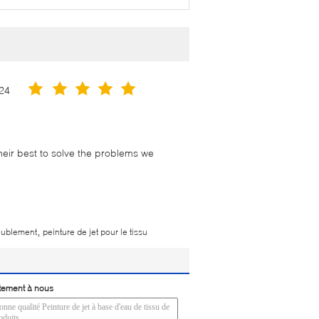
24
their best to solve the problems we
,
meublement
peinture de jet pour le tissu
tement à nous