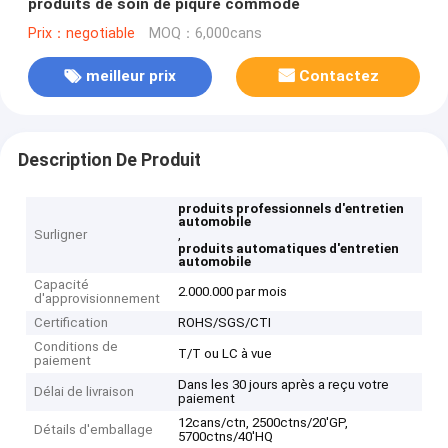
produits de soin de piqûre commode
Prix：negotiable
MOQ：6,000cans
meilleur prix
Contactez
Description De Produit
produits professionnels d'entretien
automobile
Surligner
,
produits automatiques d'entretien
automobile
Capacité
2.000.000 par mois
d'approvisionnement
Certification
ROHS/SGS/CTI
Conditions de
T/T ou LC à vue
paiement
Dans les 30 jours après a reçu votre
Délai de livraison
paiement
12cans/ctn, 2500ctns/20'GP,
Détails d'emballage
5700ctns/40'HQ