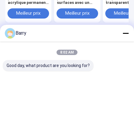
acrylique permanent
surfaces avec un
transparent a
non toxique pour des
temps de séchage de
moins de 30 % 
liens solides et
1 à 5 minutes et une
COV en aéroso
Meilleur prix
Meilleur prix
Meilleur p
durables dans les
teneur en COV
350 g et volum
projets artisanaux et
inférieure à 30% en
500 ml
bricolage
350 g de poids net
Barry
Aperçu
Au sujet de nous
Desktop Site
Plan du site
Politique de confidentialité
Qualité
peinture de jet de tissu
Usine De Chine.Copyright © 2026
8:02 AM
Aristo Industries Corporation Limited. All Rights Reserved.
Good day, what product are you looking for?
À la maison
Produits
À propos de nous