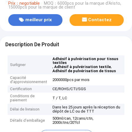
Prix：negotiable
MOQ：6000pcs pour la marque d'Aristo,
15000pcs pour la marque de client
meilleur prix
Contactez
Description De Produit
Adhésif à pulvérisation pour tissus
textiles
Surligner
,
,
Adhésif à pulvérisation textile
Adhésif de pulvérisation de tissus
Capacité
2000000pcs par mois
d'approvisionnement
Certification
CE/ROHS/CTI/SGS
Conditions de
T / T, LC
paiement
Dans les 25 jours après la réception du
Délai de livraison
dépôt de LC ou de TTT
500ml/can, 12cans/ctn,
Détails d'emballage
2000ctns/20'fcl