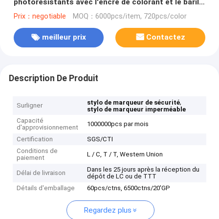
photorésistants avec l'encre de colorant et le baril
fort de pp
Prix：negotiable
MOQ：6000pcs/item, 720pcs/color
meilleur prix
Contactez
Description De Produit
,
stylo de marqueur de sécurité
Surligner
stylo de marqueur imperméable
Capacité
1000000pcs par mois
d'approvisionnement
Certification
SGS/CTI
Conditions de
L / C, T / T, Western Union
paiement
Dans les 25 jours après la réception du
Délai de livraison
dépôt de LC ou de TTT
Détails d'emballage
60pcs/ctns, 6500ctns/20'GP
Regardez plus