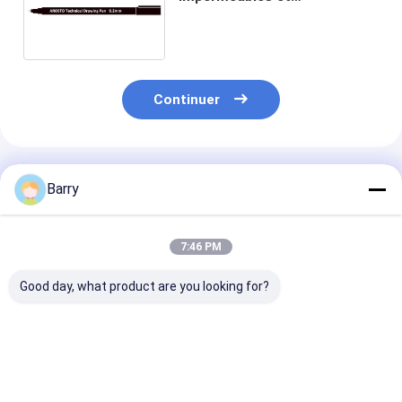
photorésistants avec l'encre
de colorant et le baril fort de
pp
Continuer
Produits Recommandés
Barry
7:46 PM
Good day, what product are you looking for?
Stylo de marqueur
Stylo de marqueur
stylo de marqu
jumeau de brosse
technique de dessin
peinture d'act
pompe de 12