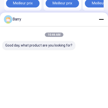
Meilleur prix
Meilleur prix
Meilleur p
Barry
Aperçu
Au sujet de nous
Desktop Site
Plan du site
Politique de confidentialité
Qualité
peinture de jet de tissu
Usine De Chine.Copyright © 2026
10:46 AM
Aristo Industries Corporation Limited. All Rights Reserved.
Good day, what product are you looking for?
À la maison
Produits
À propos de nous