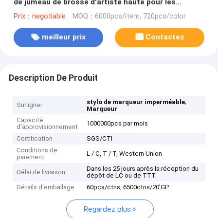
de jumeau de brosse d'artiste haute pour les
cadeaux promotionnels
Prix：negotiable
MOQ：6000pcs/item, 720pcs/color
meilleur prix
Contactez
Description De Produit
,
stylo de marqueur imperméable
Surligner
Marqueur
Capacité
1000000pcs par mois
d'approvisionnement
Certification
SGS/CTI
Conditions de
L / C, T / T, Western Union
paiement
Dans les 25 jours après la réception du
Délai de livraison
dépôt de LC ou de TTT
Détails d'emballage
60pcs/ctns, 6500ctns/20'GP
Regardez plus