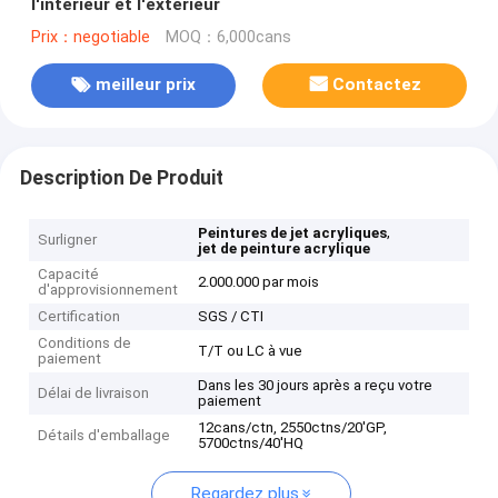
l'intérieur et l'extérieur
Prix：negotiable
MOQ：6,000cans
meilleur prix
Contactez
Description De Produit
,
Peintures de jet acryliques
Surligner
jet de peinture acrylique
Capacité
2.000.000 par mois
d'approvisionnement
Certification
SGS / CTI
Conditions de
T/T ou LC à vue
paiement
Dans les 30 jours après a reçu votre
Délai de livraison
paiement
12cans/ctn, 2550ctns/20'GP,
Détails d'emballage
5700ctns/40'HQ
Regardez plus