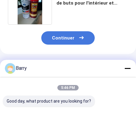
de buts pour l'intérieur et
l'extérieur
Continuer
Produits Recommandés
Barry
5:46 PM
Good day, what product are you looking for?
Peinture à gaz de
Durée de séchage
Matériel de
zinc galvanisée à
rapide de la peinture
revêtement ac
froid 400 ml
à pulvérisation
de temps de s