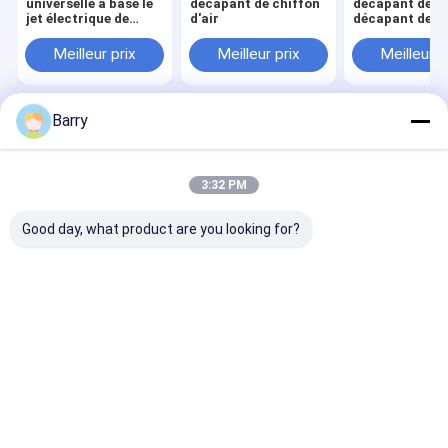
universelle a basé le
décapant de chiffon
décapant de
jet électrique de
d'air
décapant de c
décapant
du jet 60
Meilleur prix
Meilleur prix
Meilleur p
Barry
Aperçu
Au sujet de nous
Desktop Site
Plan du site
Politique de confidentialité
Qualité
peinture de jet de tissu
Usine De Chine.Copyright © 2026
3:32 PM
Aristo Industries Corporation Limited. All Rights Reserved.
Good day, what product are you looking for?
À la maison
Produits
À propos de nous