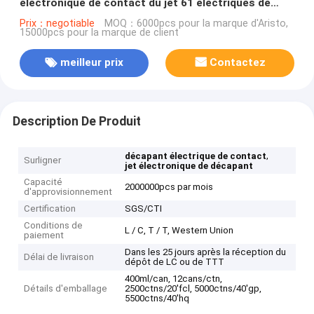
électronique de contact du jet 61 électriques de
décapant
Prix：negotiable
MOQ：6000pcs pour la marque d'Aristo,
15000pcs pour la marque de client
meilleur prix
Contactez
Description De Produit
,
décapant électrique de contact
Surligner
jet électronique de décapant
Capacité
2000000pcs par mois
d'approvisionnement
Certification
SGS/CTI
Conditions de
L / C, T / T, Western Union
paiement
Dans les 25 jours après la réception du
Délai de livraison
dépôt de LC ou de TTT
400ml/can, 12cans/ctn,
Détails d'emballage
2500ctns/20'fcl, 5000ctns/40'gp,
5500ctns/40'hq