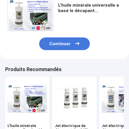
L'huile minérale universelle a
basé le décapant
électronique de contact du
jet 61 électriques de
décapant
Continuer
Produits Recommandés
L'huile minérale
Jet électrique de
Jet électrique 