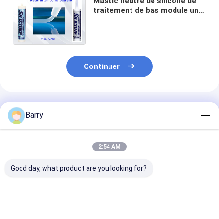
Mastic neutre de silicone de
traitement de bas module une
part
claire/blanche/noir/couleur
faite sur commande grise
Continuer
Produits Recommandés
Barry
2:54 AM
Good day, what product are you looking for?
5-10 minutes Temps
Sédatif de silicone
10-12 mois Du
de peau Sédatif
neutre durable avec
conservation 