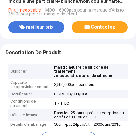
module une part claire/blanche/noir/couleur faite
sur commande grise
Prix：negotiable
MOQ：6000pcs pour la marque d'Aristo,
15000pcs pour la marque de client
meilleur prix
Contactez
Description De Produit
mastic neutre de silicone de
Surligner
traitement
,
mastic structurel de silicone
Capacité
3,500,000pcs par mois
d'approvisionnement
Certification
CE/ROHS/CTI/SGS
Conditions de
T / T, LC
paiement
Dans les 25 jours après la réception du
Délai de livraison
dépôt de LC ou de TTT
Détails d'emballage
300ml/pc, 24pcs/ctn, 2000ctns/20'fcl