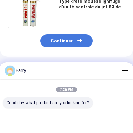
Type d'été mousse ignifuge
d'unité centrale du jet B3 de
mousse de polyuréthane pour
l'isolation/cachetage
Continuer
Produits Recommandés
Barry
7:26 PM
Good day, what product are you looking for?
type jet de l'été
Type jet d'hiver de
Jet résistant a
750ML de mousse
mousse d'unité
de mousse de l