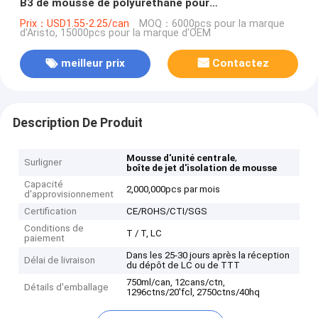
B3 de mousse de polyuréthane pour
l'isolation/cachetage
Prix：USD1.55-2.25/can
MOQ：6000pcs pour la marque
d'Aristo, 15000pcs pour la marque d'OEM
meilleur prix
Contactez
Description De Produit
,
Mousse d'unité centrale
Surligner
boîte de jet d'isolation de mousse
Capacité
2,000,000pcs par mois
d'approvisionnement
Certification
CE/ROHS/CTI/SGS
Conditions de
T / T, LC
paiement
Dans les 25-30 jours après la réception
Délai de livraison
du dépôt de LC ou de TTT
750ml/can, 12cans/ctn,
Détails d'emballage
1296ctns/20'fcl, 2750ctns/40hq