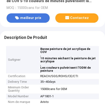
de COV 5-10 couleurs de minutes pulvérisent la
peinture
MOQ：15000cans for OEM
meilleur prix
Contactez
Description De Produit
Basse peinture de jet acrylique de
COV
,
10 minutes séchant la peinture de jet
Surligner
acrylique
,
Les couleurs pulvérisent l'ODM de
peinture
Certification
REACH/SGS/ROHS/CE/CTI
Delivery Time
35~40days
Minimum Order
15000cans for OEM
Quantity
Model Number
AP1801-1
Nom de marque
Aristo