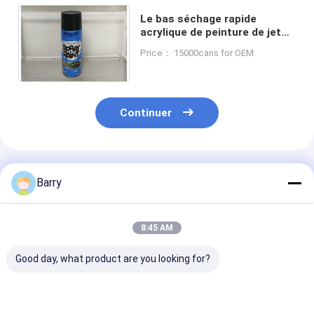
Le bas séchage rapide
acrylique de peinture de jet
de COV 5-10 couleurs de
Price： 15000cans for OEM
minutes pulvérisent la
peinture
Continuer
Produits Recommandés
Barry
8:45 AM
Good day, what product are you looking for?
Peinture à gaz de
Durée de séchage
Matériel de