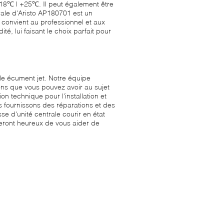
18℃ | +25℃. Il peut également être
ale d'Aristo AP180701 est un
 convient au professionnel et aux
té, lui faisant le choix parfait pour
ale écument jet. Notre équipe
ons que vous pouvez avoir au sujet
on technique pour l'installation et
us fournissons des réparations et des
e d'unité centrale courir en état
seront heureux de vous aider de