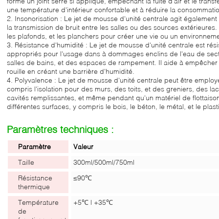
forme un joint serré si appliqué, empêchant la fuite d'air et le trans
une température d'intérieur confortable et à réduire la consommati
2. Insonorisation : Le jet de mousse d'unité centrale agit également
la transmission de bruit entre les salles ou des sources extérieures.
les plafonds, et les planchers pour créer une vie ou un environneme
3. Résistance d'humidité : Le jet de mousse d'unité centrale est résis
appropriés pour l'usage dans à dommages enclins de l'eau de sect
salles de bains, et des espaces de rampement. Il aide à empêcher 
rouille en créant une barrière d'humidité.
4. Polyvalence : Le jet de mousse d'unité centrale peut être employ
compris l'isolation pour des murs, des toits, et des greniers, des la
cavités remplissantes, et même pendant qu'un matériel de flottaison.
différentes surfaces, y compris le bois, le béton, le métal, et le plast
Paramètres techniques :
Paramètre
Valeur
Taille
300ml/500ml/750ml
Résistance
≤90℃
thermique
Température
+5℃ | +35℃
de