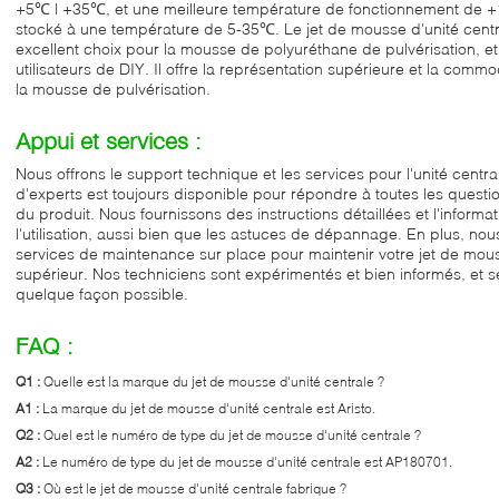
+5℃ | +35℃, et une meilleure température de fonctionnement de +
stocké à une température de 5-35℃. Le jet de mousse d'unité centr
excellent choix pour la mousse de polyuréthane de pulvérisation, et
utilisateurs de DIY. Il offre la représentation supérieure et la commodi
la mousse de pulvérisation.
Appui et services :
Nous offrons le support technique et les services pour l'unité centr
d'experts est toujours disponible pour répondre à toutes les questi
du produit. Nous fournissons des instructions détaillées et l'informati
l'utilisation, aussi bien que les astuces de dépannage. En plus, no
services de maintenance sur place pour maintenir votre jet de mouss
supérieur. Nos techniciens sont expérimentés et bien informés, et 
quelque façon possible.
FAQ :
Q1 :
Quelle est la marque du jet de mousse d'unité centrale ?
A1 :
La marque du jet de mousse d'unité centrale est Aristo.
Q2 :
Quel est le numéro de type du jet de mousse d'unité centrale ?
A2 :
Le numéro de type du jet de mousse d'unité centrale est AP180701.
Q3 :
Où est le jet de mousse d'unité centrale fabrique ?