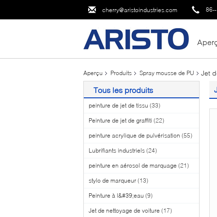
86-
cherry@aristoindustries.com
Aper
Jet 
Aperçu
Produits
Spray mousse de PU
Tous les produits
peinture de jet de tissu
(33)
Peinture de jet de graffiti
(22)
peinture acrylique de pulvérisation
(55)
Lubrifiants industriels
(24)
peinture en aérosol de marquage
(21)
stylo de marqueur
(13)
Peinture à l&#39;eau
(9)
Jet de nettoyage de voiture
(17)