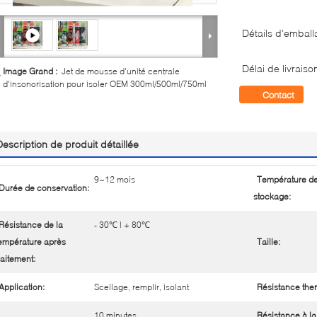
Détails d'emball
Délai de livraiso
Image Grand :
Jet de mousse d'unité centrale
d'insonorisation pour isoler OEM 300ml/500ml/750ml
Contact
Description de produit détaillée
9~12 mois
Température d
Durée de conservation:
stockage:
Résistance de la
- 30℃ | + 80℃
empérature après
Taille:
raitement:
Application:
Scellage, remplir, isolant
Résistance the
10 minutes
Résistance à la