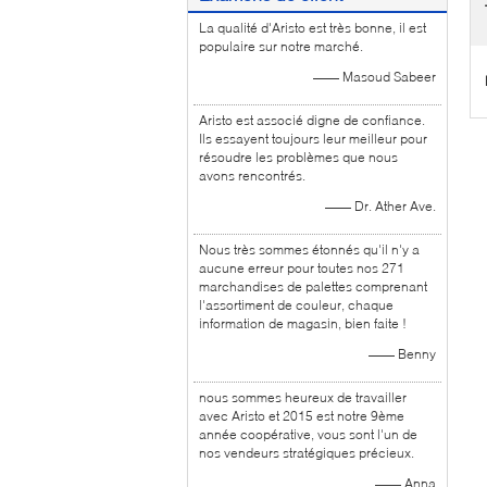
La qualité d'Aristo est très bonne, il est
populaire sur notre marché.
—— Masoud Sabeer
Aristo est associé digne de confiance.
Ils essayent toujours leur meilleur pour
résoudre les problèmes que nous
avons rencontrés.
—— Dr. Ather Ave.
Nous très sommes étonnés qu'il n'y a
aucune erreur pour toutes nos 271
marchandises de palettes comprenant
l'assortiment de couleur, chaque
information de magasin, bien faite !
—— Benny
nous sommes heureux de travailler
avec Aristo et 2015 est notre 9ème
année coopérative, vous sont l'un de
nos vendeurs stratégiques précieux.
—— Anna