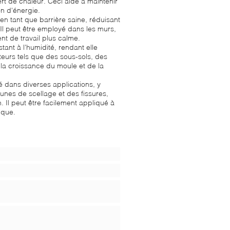
fert de chaleur. Ceci aide à maintenir
on d'énergie.
 en tant que barrière saine, réduisant
 Il peut être employé dans les murs,
nt de travail plus calme.
tant à l'humidité, rendant elle
eurs tels que des sous-sols, des
la croissance du moule et de la
é dans diverses applications, y
cunes de scellage et des fissures,
 Il peut être facilement appliqué à
ique.