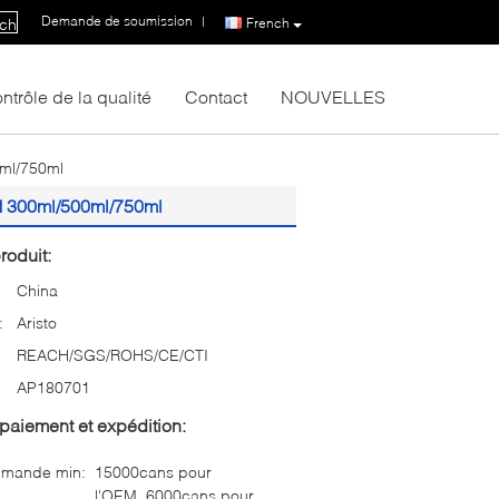
Demande de soumission
|
French
ch
ntrôle de la qualité
Contact
NOUVELLES
0ml/750ml
EM 300ml/500ml/750ml
roduit:
China
:
Aristo
REACH/SGS/ROHS/CE/CTI
AP180701
paiement et expédition:
mmande min:
15000cans pour
l'OEM, 6000cans pour