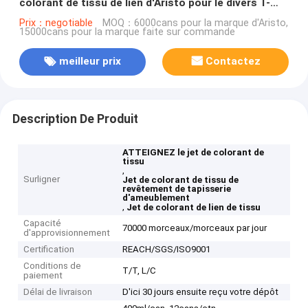
colorant de tissu de lien d'Aristo pour le divers T-
shirt de DIY facilement
Prix：negotiable
MOQ：6000cans pour la marque d'Aristo,
15000cans pour la marque faite sur commande
meilleur prix
Contactez
Description De Produit
ATTEIGNEZ le jet de colorant de
tissu
,
Surligner
Jet de colorant de tissu de
revêtement de tapisserie
d'ameublement
,
Jet de colorant de lien de tissu
Capacité
70000 morceaux/morceaux par jour
d'approvisionnement
Certification
REACH/SGS/ISO9001
Conditions de
T/T, L/C
paiement
Délai de livraison
D'ici 30 jours ensuite reçu votre dépôt