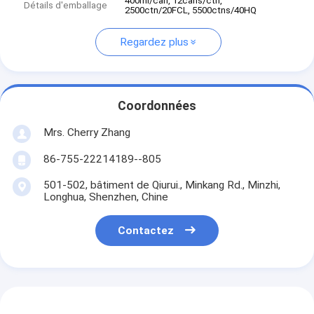
400ml/can, 12cans/ctn,
Détails d'emballage
2500ctn/20FCL, 5500ctns/40HQ
Regardez plus
Coordonnées
Mrs. Cherry Zhang
86-755-22214189--805
501-502, bâtiment de Qiurui., Minkang Rd., Minzhi,
Longhua, Shenzhen, Chine
Contactez