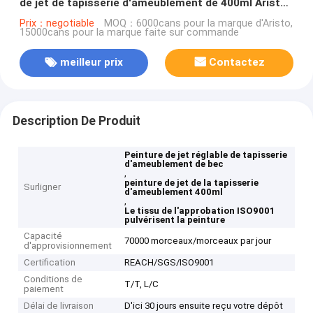
de jet de tapisserie d'ameublement de 400ml Aristo
diverses
Prix：negotiable
MOQ：6000cans pour la marque d'Aristo,
15000cans pour la marque faite sur commande
meilleur prix
Contactez
Description De Produit
Peinture de jet réglable de tapisserie
d'ameublement de bec
,
peinture de jet de la tapisserie
Surligner
d'ameublement 400ml
,
Le tissu de l'approbation ISO9001
pulvérisent la peinture
Capacité
70000 morceaux/morceaux par jour
d'approvisionnement
Certification
REACH/SGS/ISO9001
Conditions de
T/T, L/C
paiement
Délai de livraison
D'ici 30 jours ensuite reçu votre dépôt