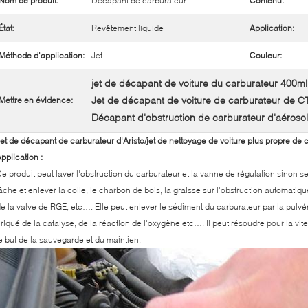
Nom de produit:
Décapant de carburateur
Contenu:
État:
Revêtement liquide
Application:
Méthode d'application:
Jet
Couleur:
jet de décapant de voiture du carburateur 400ml
Jet de décapant de voiture de carburateur de C
Mettre en évidence:
Décapant d'obstruction de carburateur d'aérosol
et de décapant de carburateur d'Aristo/jet de nettoyage de voiture plus propre de c
pplication :
e produit peut laver l'obstruction du carburateur et la vanne de régulation sinon
âche et enlever la colle, le charbon de bois, la graisse sur l'obstruction automatiq
e la valve de RGE, etc…. Elle peut enlever le sédiment du carburateur par la pul
riqué de la catalyse, de la réaction de l'oxygène etc…. Il peut résoudre pour la vitess
e but de la sauvegarde et du maintien.