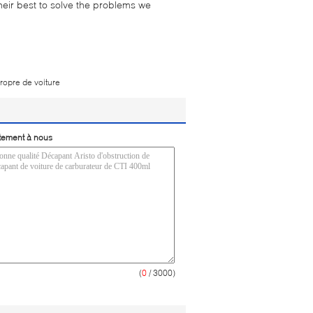
their best to solve the problems we
propre de voiture
tement à nous
(
0
/ 3000)