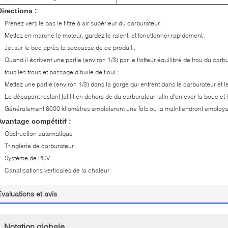
Directions :
Prenez vers le bas le filtre à air supérieur du carburateur ;
Mettez en marche le moteur, gardez le ralenti et fonctionner rapidement ;
Jet sur le bec après la secousse de ce produit ;
Quand il écrivent une partie (environ 1/3) par le flotteur équilibré de trou du carbu
tous les trous et passage d'huile de fioul ;
Mettez une partie (environ 1/3) dans la gorge qui entrent dans le carburateur et le 
Le décapant restant jaillit en dehors de du carburateur, afin d'enlever la boue et l
Généralement 6000 kilomètres emploieront une fois ou la maintiendront employan
Avantage compétitif :
Obstruction automatique
Tringlerie de carburateur
Système de PCV
Canalisations verticales de la chaleur
Évaluations et avis
Notation globale