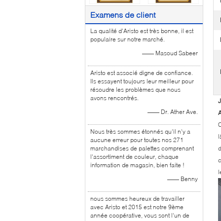
Examens de client
La qualité d'Aristo est très bonne, il est
populaire sur notre marché.
—— Masoud Sabeer
Aristo est associé digne de confiance.
Ils essayent toujours leur meilleur pour
résoudre les problèmes que nous
avons rencontrés.
J
—— Dr. Ather Ave.
A
C
Nous très sommes étonnés qu'il n'y a
l
aucune erreur pour toutes nos 271
marchandises de palettes comprenant
d
l'assortiment de couleur, chaque
c
information de magasin, bien faite !
l
—— Benny
nous sommes heureux de travailler
avec Aristo et 2015 est notre 9ème
année coopérative, vous sont l'un de