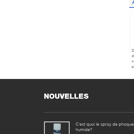
D
d
n
p
e
d
NOUVELLES
C'est quoi le spray de phoque
humide?