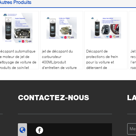
Autres Produits
écapant automatique
jet de décapant du
Décapant de
Jet
e moteur de jet de
carburateur
protections de frein
res
ettoyage de voiture de
400ML/produit
pour la voiture et
l'e
roduits de soin/jet
d'entretien de voiture
détergent de
ra
xtérieur 500ml
de décapant de
l'électronique bon sans
net
écapant de moteur
carburateur et
résidu
jet
obstruction d'aérosol
pro
CONTACTEZ-NOUS
L