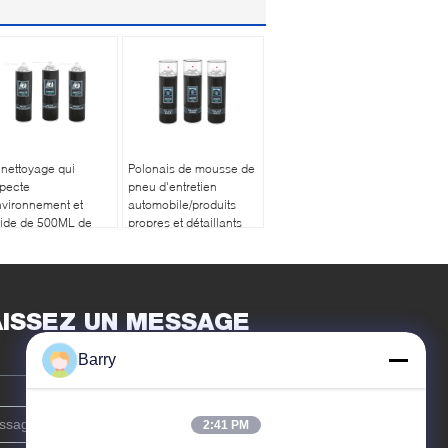
 nettoyage qui
Polonais de mousse de
pecte
pneu d'entretien
nvironnement et
automobile/produits
pide de 500ML de
propres et détaillants
toyage de voiture de
de voiture de jet
 de décapant de
décapant de pneu
tection de frein
AISSEZ UN MESSAGE
Barry
2:41 PM