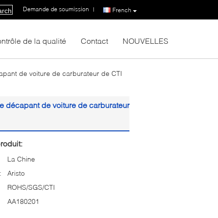
Demande de soumission
|
French
arch
ntrôle de la qualité
Contact
NOUVELLES
capant de voiture de carburateur de CTI
de décapant de voiture de carburateur
roduit:
La Chine
:
Aristo
ROHS/SGS/CTI
AA180201