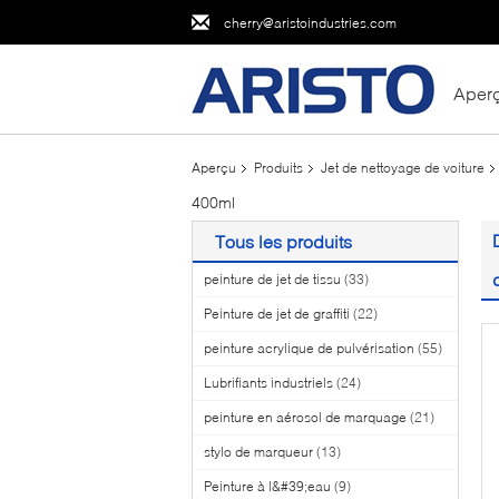
cherry@aristoindustries.com
Aper
Aperçu
Produits
Jet de nettoyage de voiture
400ml
Tous les produits
peinture de jet de tissu
(33)
Peinture de jet de graffiti
(22)
peinture acrylique de pulvérisation
(55)
Lubrifiants industriels
(24)
peinture en aérosol de marquage
(21)
stylo de marqueur
(13)
Peinture à l&#39;eau
(9)