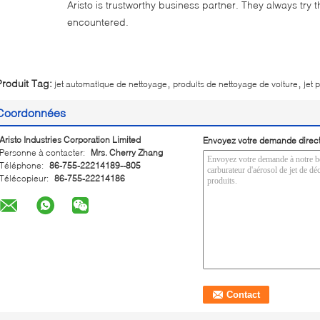
Aristo is trustworthy business partner. They always try 
encountered.
,
,
Produit Tag:
jet automatique de nettoyage
produits de nettoyage de voiture
jet 
Coordonnées
Aristo Industries Corporation Limited
Envoyez votre demande direc
Personne à contacter:
Mrs. Cherry Zhang
Téléphone:
86-755-22214189--805
Télécopieur:
86-755-22214186