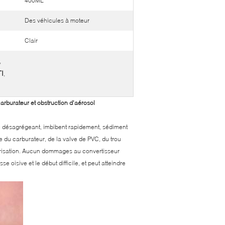
400ML
Des véhicules à moteur
Clair
,
TI
,
arburateur et obstruction d'aérosol
 se désagrégeant, imbibent rapidement, sédiment
ue du carburateur, de la valve de PVC, du trou
vérisation. Aucun dommages au convertisseur
e oisive et le début difficile, et peut atteindre