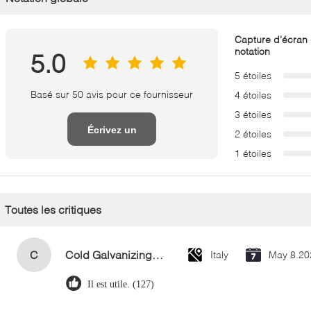
Capture d'écran
notation
5.0
5 étoiles
Basé sur 50 avis pour ce fournisseur
4 étoiles
3 étoiles
Écrivez un
2 étoiles
1 étoiles
examen
Toutes les critiques
C
Cold Galvanizing Zinc Spray Paint 400ml
Italy
May 8.20
Il est utile. (127)