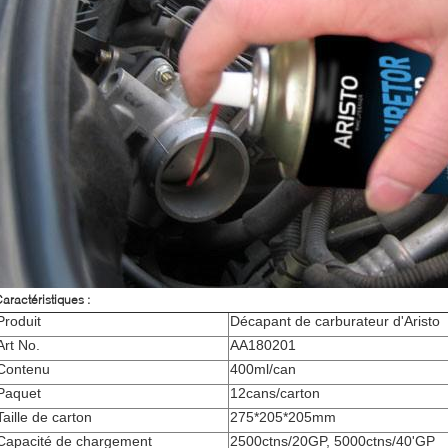
aractéristiques :
Produit
Décapant de carburateur d'Aristo
Art No.
AA180201
Contenu
400ml/can
Paquet
12cans/carton
Taille de carton
275*205*205mm
Capacité de chargement
2500ctns/20GP, 5000ctns/40'GP