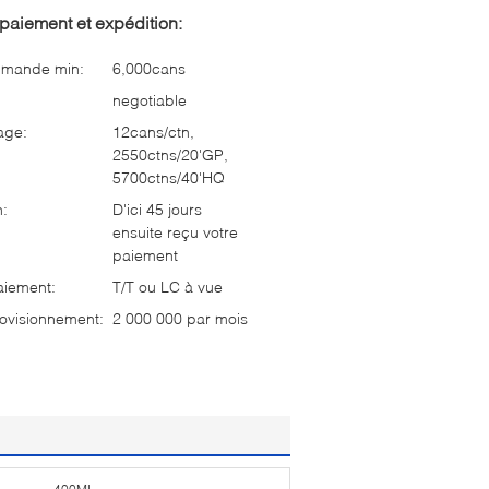
paiement et expédition:
mmande min:
6,000cans
negotiable
age:
12cans/ctn,
2550ctns/20'GP,
5700ctns/40'HQ
n:
D'ici 45 jours
ensuite reçu votre
paiement
aiement:
T/T ou LC à vue
ovisionnement:
2 000 000 par mois